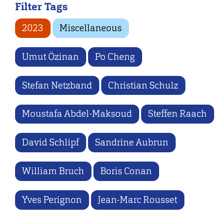
Filter Tags
2023
Miscellaneous
Umut Özinan
Po Cheng
Stefan Netzband
Christian Schulz
Moustafa Abdel-Maksoud
Steffen Raach
David Schlipf
Sandrine Aubrun
William Bruch
Boris Conan
Yves Perignon
Jean-Marc Rousset