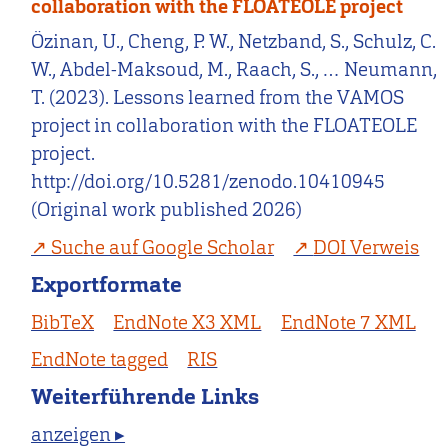
collaboration with the FLOATEOLE project
Özinan, U., Cheng, P. W., Netzband, S., Schulz, C.
W., Abdel-Maksoud, M., Raach, S., … Neumann,
T. (2023). Lessons learned from the VAMOS
project in collaboration with the FLOATEOLE
project.
http://doi.org/10.5281/zenodo.10410945
(Original work published 2026)
Suche auf Google Scholar
DOI Verweis
Exportformate
BibTeX
EndNote X3 XML
EndNote 7 XML
EndNote tagged
RIS
Weiterführende Links
anzeigen ▸