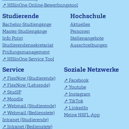
HISinOne Online-Bewerbungstool
Studierende
Hochschule
Bachelor-Studiengänge
Aktuelles
Master-Studiengänge
Personen
Info Point
Stellenangebote
Studierendensekretariat
Ausschreibungen
Prüfungsmanagement
HISinOne Service Tool
Soziale Netzwerke
Service
FlexNow (Studierende)
Facebook
FlexNow (Lehrende)
Youtube
StudIP
Instagram
Moodle
TikTok
Webmail (Studierende)
LinkedIn
Webmail (Bedienstete)
Meine HSFL-App
Intranet (Studierende)
Intranet (Bedienstete)