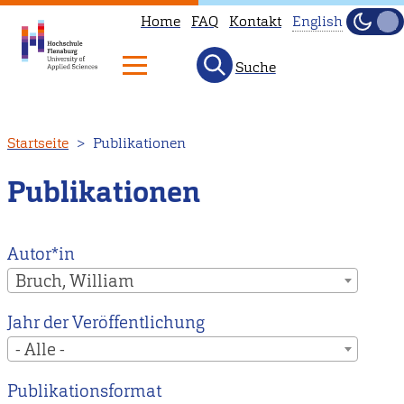
Home
FAQ
Kontakt
English
Dunke
Hell
Suche
This
page
is
Direkt
Startseite
Publikationen
not
zum
available
Inhalt
Publikationen
in
English.
Head
Autor*in
to
Bruch, William
our
Jahr der Veröffentlichung
English
- Alle -
main
page
Publikationsformat
instead.