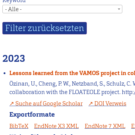
Keyword
- Alle -
2023
Lessons learned from the VAMOS project in co
Özinan, U., Cheng, P. W., Netzband, S., Schulz, 
collaboration with the FLOATEOLE project. http
Suche auf Google Scholar
DOI Verweis
Exportformate
BibTeX
EndNote X3 XML
EndNote 7 XML
E