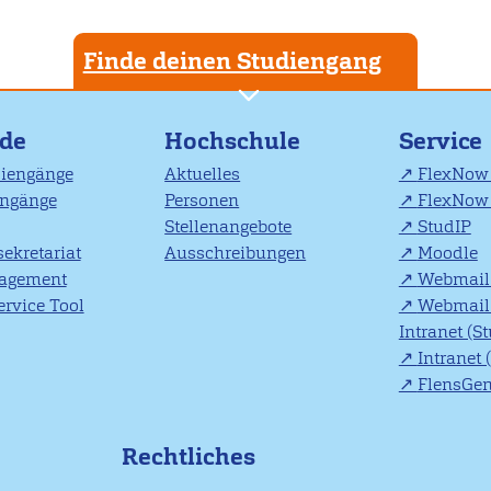
Finde deinen Studiengang
nde
Hochschule
Service
diengänge
Aktuelles
FlexNow 
engänge
Personen
FlexNow 
Stellenangebote
StudIP
ekretariat
Ausschreibungen
Moodle
agement
Webmail 
rvice Tool
Webmail 
Intranet (S
Intranet 
FlensGe
Rechtliches