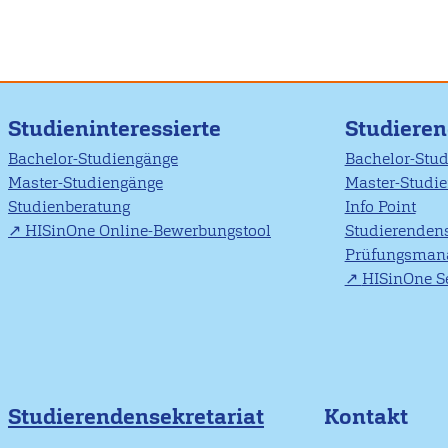
Studieninteressierte
Studiere
Bachelor-Studiengänge
Bachelor-Stu
Master-Studiengänge
Master-Studi
Studienberatung
Info Point
HISinOne Online-Bewerbungstool
Studierendens
Prüfungsman
HISinOne Se
Studierendensekretariat
Kontakt