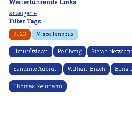
Weiterführende Links
anzeigen ▸
Filter Tags
2023
Miscellaneous
Umut Özinan
Po Cheng
Stefan Netzban
Sandrine Aubrun
William Bruch
Boris
Thomas Neumann