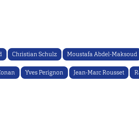
d
Christian Schulz
Moustafa Abdel-Maksoud
 Conan
Yves Perignon
Jean-Marc Rousset
R