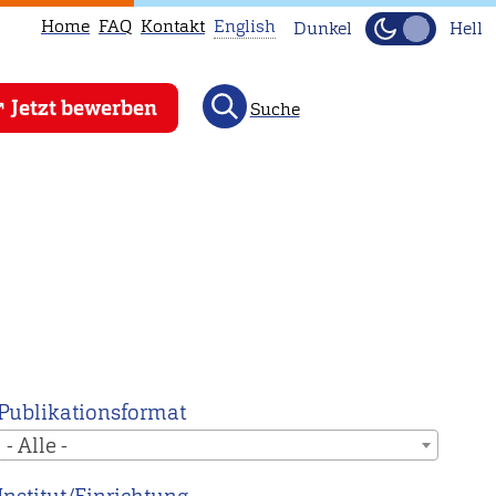
Home
FAQ
Kontakt
English
Dunkel
Hell
This
Jetzt bewerben
Suche
page
is
not
available
in
English.
Head
to
our
English
Publikationsformat
main
- Alle -
page
instead.