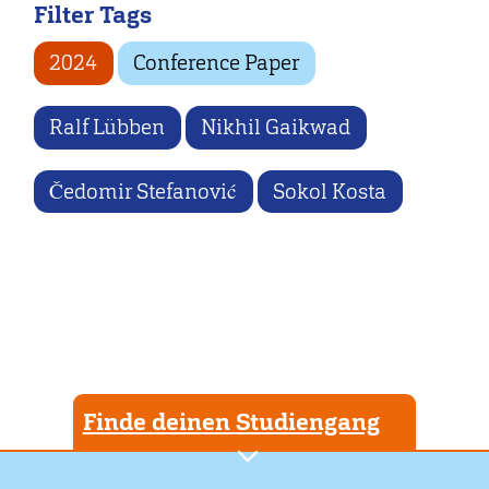
Filter Tags
2024
Conference Paper
Ralf Lübben
Nikhil Gaikwad
Čedomir Stefanović
Sokol Kosta
Finde deinen Studiengang