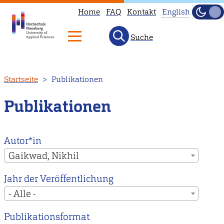
Home
FAQ
Kontakt
English
Dunke
Hell
Suche
This
page
is
Direkt
Startseite
Publikationen
not
zum
available
Inhalt
Publikationen
in
English.
Head
Autor*in
to
Gaikwad, Nikhil
our
Jahr der Veröffentlichung
English
- Alle -
main
page
Publikationsformat
instead.