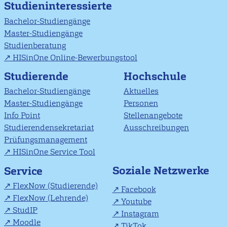
Studieninteressierte
Bachelor-Studiengänge
Master-Studiengänge
Studienberatung
HISinOne Online-Bewerbungstool
Studierende
Hochschule
Bachelor-Studiengänge
Aktuelles
Master-Studiengänge
Personen
Info Point
Stellenangebote
Studierendensekretariat
Ausschreibungen
Prüfungsmanagement
HISinOne Service Tool
Soziale Netzwerke
Service
FlexNow (Studierende)
Facebook
FlexNow (Lehrende)
Youtube
StudIP
Instagram
Moodle
TikTok