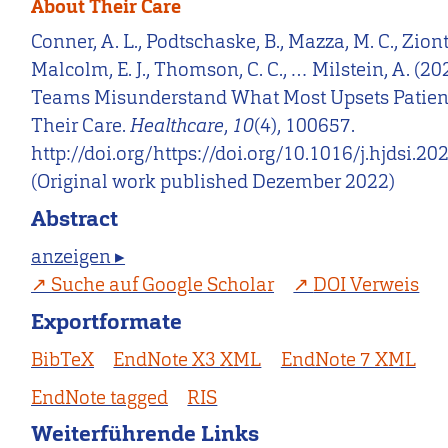
About Their Care
Conner, A. L., Podtschaske, B., Mazza, M. C., Zionts
Malcolm, E. J., Thomson, C. C., … Milstein, A. (20
Teams Misunderstand What Most Upsets Patien
Their Care.
Healthcare
,
10
(4), 100657.
http://doi.org/https://doi.org/10.1016/j.hjdsi.2
(Original work published Dezember 2022)
Abstract
anzeigen ▸
Suche auf Google Scholar
DOI Verweis
Exportformate
BibTeX
EndNote X3 XML
EndNote 7 XML
EndNote tagged
RIS
Weiterführende Links