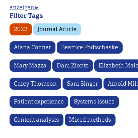
anzeigen ▸
Filter Tags
2022
Journal Article
Alana Conner
Beatrice Podtschaske
Mary Mazza
Dani Zionts
Elizabeth Mal
Carey Thomson
Sara Singer
Arnold Mil
Patient experience
Systems issues
Content analysis
Mixed methods