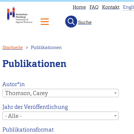
Home
FAQ
Kontakt
Engl
Suche
T
p
is
Direkt
Startseite
Publikationen
n
zum
a
Inhalt
Publikationen
i
E
H
Autor*in
to
Thomson, Carey
o
Jahr der Veröffentlichung
E
- Alle -
m
p
Publikationsformat
i