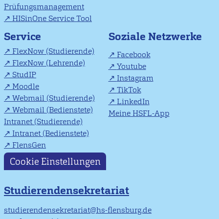
Prüfungsmanagement
HISinOne Service Tool
Soziale Netzwerke
Service
FlexNow (Studierende)
Facebook
FlexNow (Lehrende)
Youtube
StudIP
Instagram
Moodle
TikTok
Webmail (Studierende)
LinkedIn
Webmail (Bedienstete)
Meine HSFL-App
Intranet (Studierende)
Intranet (Bedienstete)
FlensGen
Cookie Einstellungen
Studierendensekretariat
studierendensekretariat@hs-flensburg.de