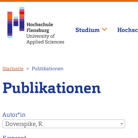
Studium
Hochsc
Direkt
Startseite
Publikationen
zum
Inhalt
Publikationen
Autor*in
Doverspike, R.