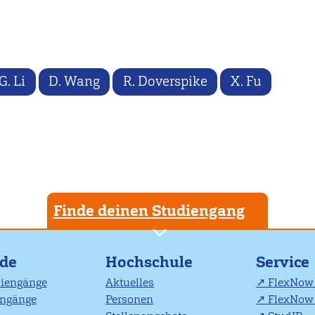
G. Li
D. Wang
R. Doverspike
X. Fu
Finde deinen Studiengang
nde
Hochschule
Service
diengänge
Aktuelles
FlexNow 
engänge
Personen
FlexNow 