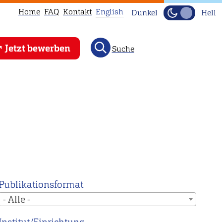
Home
FAQ
Kontakt
English
Dunkel
Hell
This
Jetzt bewerben
Suche
page
is
not
available
in
English.
Head
to
our
English
Publikationsformat
main
- Alle -
page
instead.