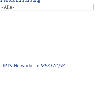
Institut/Einrichtung
- Alle -
ged IPTV Networks. In
IEEE IWQoS
.