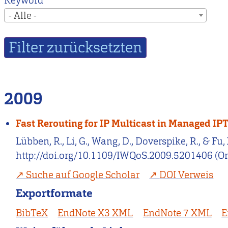
Keyword
- Alle -
2009
Fast Rerouting for IP Multicast in Managed I
Lübben, R., Li, G., Wang, D., Doverspike, R., & F
http://doi.org/10.1109/IWQoS.2009.5201406 (Or
Suche auf Google Scholar
DOI Verweis
Exportformate
BibTeX
EndNote X3 XML
EndNote 7 XML
E