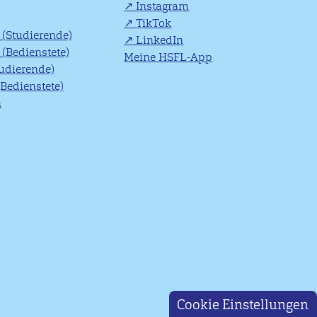
Instagram
TikTok
(Studierende)
LinkedIn
(Bedienstete)
Meine HSFL-App
tudierende)
(Bedienstete)
n
Cookie Einstellungen