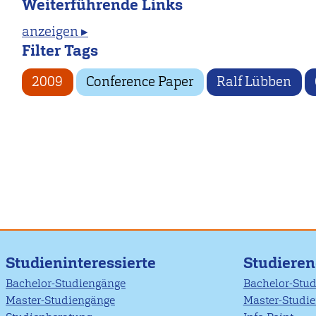
Weiterführende Links
anzeigen ▸
Filter Tags
2009
Conference Paper
Ralf Lübben
Studieninteressierte
Studiere
Bachelor-Studiengänge
Bachelor-Stu
Master-Studiengänge
Master-Studi