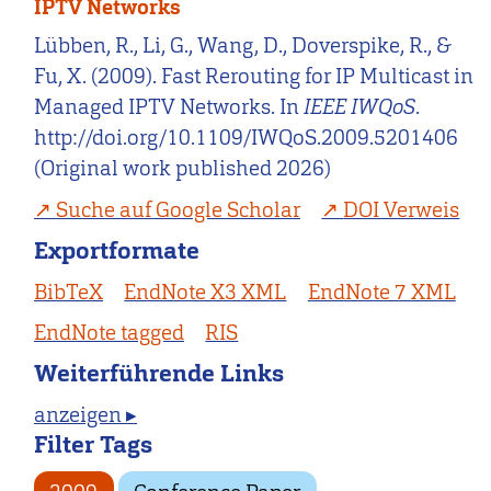
IPTV Networks
Lübben, R., Li, G., Wang, D., Doverspike, R., &
Fu, X. (2009). Fast Rerouting for IP Multicast in
Managed IPTV Networks. In
IEEE IWQoS
.
http://doi.org/10.1109/IWQoS.2009.5201406
(Original work published 2026)
Suche auf Google Scholar
DOI Verweis
Exportformate
BibTeX
EndNote X3 XML
EndNote 7 XML
EndNote tagged
RIS
Weiterführende Links
anzeigen ▸
Filter Tags