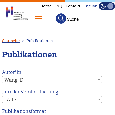
Home
FAQ
Kontakt
English
Dunke
Hell
Suche
This
page
is
Direkt
Startseite
Publikationen
not
zum
available
Inhalt
Publikationen
in
English.
Head
Autor*in
to
Wang, D.
our
Jahr der Veröffentlichung
English
- Alle -
main
page
Publikationsformat
instead.