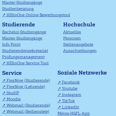
Master-Studiengänge
Studienberatung
HISinOne Online-Bewerbungstool
Studierende
Hochschule
Bachelor-Studiengänge
Aktuelles
Master-Studiengänge
Personen
Info Point
Stellenangebote
Studierendensekretariat
Ausschreibungen
Prüfungsmanagement
HISinOne Service Tool
Soziale Netzwerke
Service
FlexNow (Studierende)
Facebook
FlexNow (Lehrende)
Youtube
StudIP
Instagram
Moodle
TikTok
Webmail (Studierende)
LinkedIn
Webmail (Bedienstete)
Meine HSFL-App