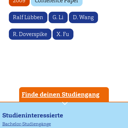
2009
Conference Paper
Ralf Lübben
G. Li
D. Wang
R. Doverspike
X. Fu
Finde deinen Studiengang
Studieninteressierte
Bachelor-Studiengänge