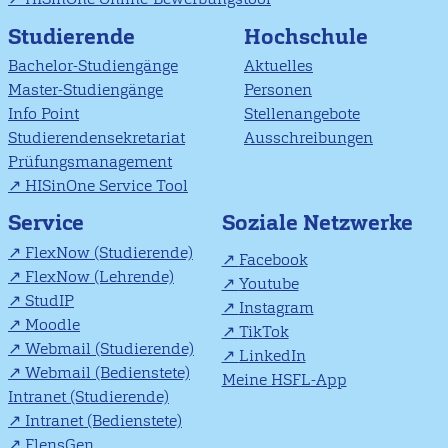
Studierende
Hochschule
Bachelor-Studiengänge
Aktuelles
Master-Studiengänge
Personen
Info Point
Stellenangebote
Studierendensekretariat
Ausschreibungen
Prüfungsmanagement
HISinOne Service Tool
Soziale Netzwerke
Service
FlexNow (Studierende)
Facebook
FlexNow (Lehrende)
Youtube
StudIP
Instagram
Moodle
TikTok
Webmail (Studierende)
LinkedIn
Webmail (Bedienstete)
Meine HSFL-App
Intranet (Studierende)
Intranet (Bedienstete)
FlensGen