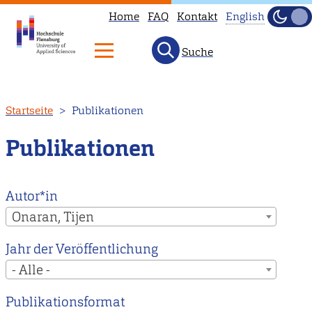
Home
FAQ
Kontakt
English
Dunke
Hell
Suche
This
page
is
Direkt
Startseite
Publikationen
not
zum
available
Inhalt
Publikationen
in
English.
Head
Autor*in
to
Onaran, Tijen
our
Jahr der Veröffentlichung
English
- Alle -
main
page
Publikationsformat
instead.