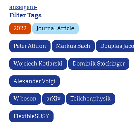
anzeigen ▸
Filter Tags
2022
Journal Article
Peter Athron
Markus Bach
Douglas Jac
Wojciech Kotlarski
Dominik Stöckinger
Alexander Voigt
W boson
arXiv
Teilchenphysik
FlexibleSUSY