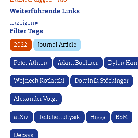
Weiterführende Links
anzeigen ▸
Filter Tags
2022
Journal Article
Peter Athron
Adam Büchner
Dylan Harr
Wojciech Kotlarski
Dominik Stöckinger
Alexander Voigt
arXiv
Teilchenphysik
Higgs
BSM
Decays