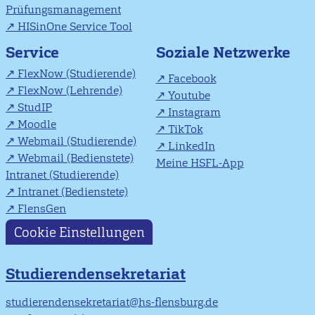
Prüfungsmanagement
HISinOne Service Tool
Soziale Netzwerke
Service
FlexNow (Studierende)
Facebook
FlexNow (Lehrende)
Youtube
StudIP
Instagram
Moodle
TikTok
Webmail (Studierende)
LinkedIn
Webmail (Bedienstete)
Meine HSFL-App
Intranet (Studierende)
Intranet (Bedienstete)
FlensGen
Cookie Einstellungen
Studierendensekretariat
studierendensekretariat@hs-flensburg.de