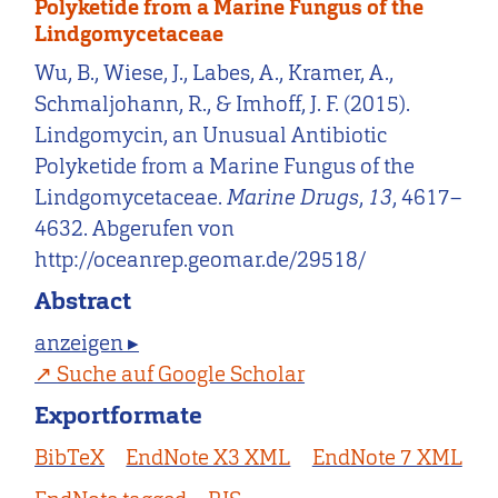
Polyketide from a Marine Fungus of the
Lindgomycetaceae
Wu, B., Wiese, J., Labes, A., Kramer, A.,
Schmaljohann, R., & Imhoff, J. F. (2015).
Lindgomycin, an Unusual Antibiotic
Polyketide from a Marine Fungus of the
Lindgomycetaceae.
Marine Drugs
,
13
, 4617–
4632. Abgerufen von
http://oceanrep.geomar.de/29518/
Abstract
anzeigen ▸
Suche auf Google Scholar
Exportformate
BibTeX
EndNote X3 XML
EndNote 7 XML