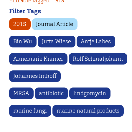
EndNote tagged
RIS
Filter Tags
2015
Journal Article
Bin Wu
Jutta Wiese
Antje Labes
Annemarie Kramer
Rolf Schmaljohann
Johannes Imhoff
MRSA
antibiotic
lindgomycin
marine fungi
marine natural products