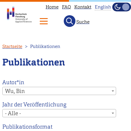
Home
FAQ
Kontakt
English
Dunke
Hell
Suche
This
page
is
Direkt
Startseite
Publikationen
not
zum
available
Inhalt
Publikationen
in
English.
Head
Autor*in
to
Wu, Bin
our
Jahr der Veröffentlichung
English
- Alle -
main
page
Publikationsformat
instead.