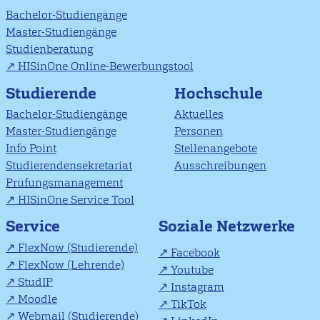
Bachelor-Studiengänge
Master-Studiengänge
Studienberatung
HISinOne Online-Bewerbungstool
Studierende
Hochschule
Bachelor-Studiengänge
Aktuelles
Master-Studiengänge
Personen
Info Point
Stellenangebote
Studierendensekretariat
Ausschreibungen
Prüfungsmanagement
HISinOne Service Tool
Soziale Netzwerke
Service
FlexNow (Studierende)
Facebook
FlexNow (Lehrende)
Youtube
StudIP
Instagram
Moodle
TikTok
Webmail (Studierende)