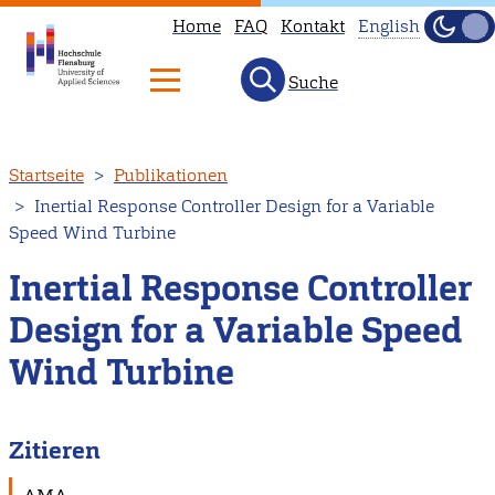
Home
FAQ
Kontakt
English
Dunke
Hell
Suche
This
page
is
Direkt
Startseite
Publikationen
not
zum
Inertial Response Controller Design for a Variable
available
Inhalt
Speed Wind Turbine
in
English.
Inertial Response Controller
Head
Design for a Variable Speed
to
Wind Turbine
our
English
main
Zitieren
page
instead.