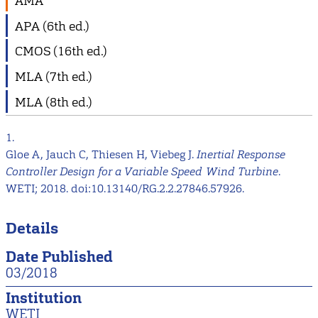
AMA
APA (6th ed.)
CMOS (16th ed.)
MLA (7th ed.)
MLA (8th ed.)
1.
Gloe A, Jauch C, Thiesen H, Viebeg J.
Inertial Response
Controller Design for a Variable Speed Wind Turbine
.
WETI; 2018. doi:10.13140/RG.2.2.27846.57926.
Details
Date Published
03/2018
Institution
WETI