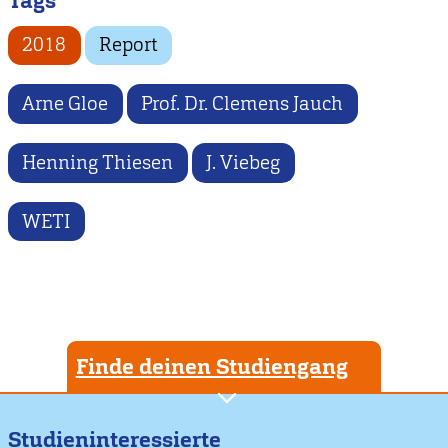
Tags
2018
Report
Arne Gloe
Prof. Dr. Clemens Jauch
Henning Thiesen
J. Viebeg
WETI
Finde deinen Studiengang
Studieninteressierte