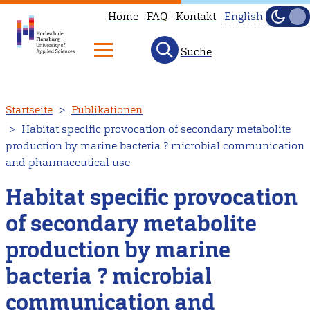
Home
FAQ
Kontakt
English
Dunke
Hell
Suche
This
page
is
Direkt
Startseite
Publikationen
not
zum
Habitat specific provocation of secondary metabolite
available
Inhalt
production by marine bacteria ? microbial communication
in
and pharmaceutical use
English.
Habitat specific provocation
Head
to
of secondary metabolite
our
production by marine
English
main
bacteria ? microbial
page
communication and
instead.