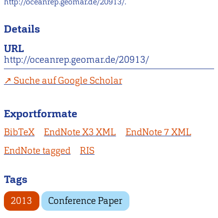
http://oceanrep.geomar.de/20913/.
Details
URL
http://oceanrep.geomar.de/20913/
Suche auf Google Scholar
Exportformate
BibTeX
EndNote X3 XML
EndNote 7 XML
EndNote tagged
RIS
Tags
2013
Conference Paper