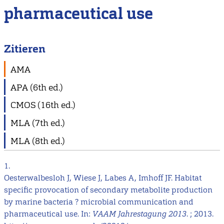
pharmaceutical use
Zitieren
AMA
APA (6th ed.)
CMOS (16th ed.)
MLA (7th ed.)
MLA (8th ed.)
1.
Oesterwalbesloh J, Wiese J, Labes A, Imhoff JF. Habitat
specific provocation of secondary metabolite production
by marine bacteria ? microbial communication and
pharmaceutical use. In:
VAAM Jahrestagung 2013
. ; 2013.