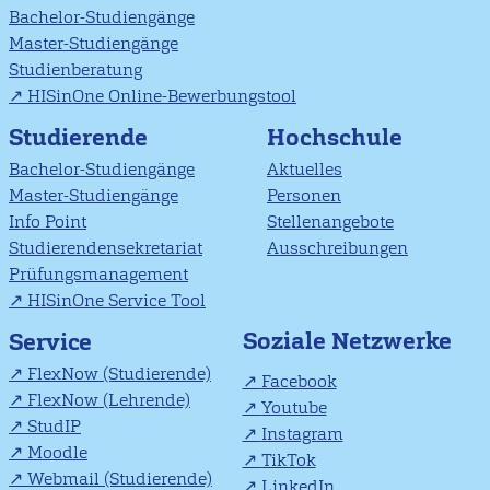
Bachelor-Studiengänge
Master-Studiengänge
Studienberatung
HISinOne Online-Bewerbungstool
Studierende
Hochschule
Bachelor-Studiengänge
Aktuelles
Master-Studiengänge
Personen
Info Point
Stellenangebote
Studierendensekretariat
Ausschreibungen
Prüfungsmanagement
HISinOne Service Tool
Soziale Netzwerke
Service
FlexNow (Studierende)
Facebook
FlexNow (Lehrende)
Youtube
StudIP
Instagram
Moodle
TikTok
Webmail (Studierende)
LinkedIn