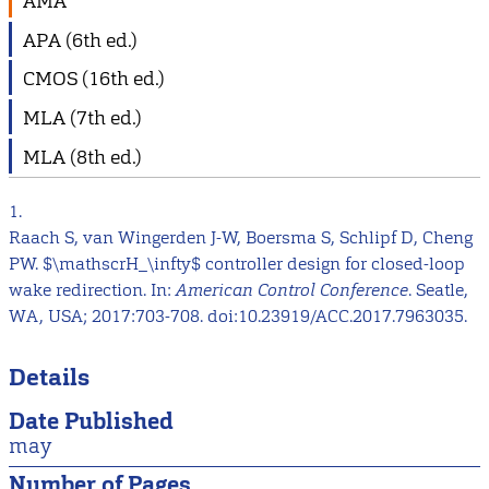
AMA
APA (6th ed.)
CMOS (16th ed.)
MLA (7th ed.)
MLA (8th ed.)
1.
Raach S, van Wingerden J-W, Boersma S, Schlipf D, Cheng
PW. $\mathscrH_\infty$ controller design for closed-loop
wake redirection. In:
American Control Conference
. Seatle,
WA, USA; 2017:703-708. doi:10.23919/ACC.2017.7963035.
Details
Date Published
may
Number of Pages