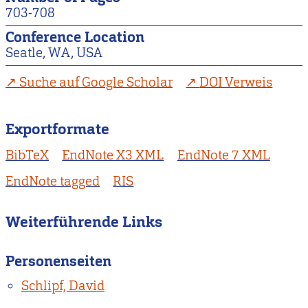
703-708
Conference Location
Seatle, WA, USA
Suche auf Google Scholar
DOI Verweis
Exportformate
BibTeX
EndNote X3 XML
EndNote 7 XML
EndNote tagged
RIS
Weiterführende Links
Personenseiten
Schlipf, David