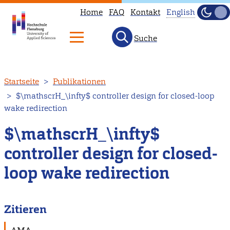
Home
FAQ
Kontakt
English
Dunke
Hell
Suche
This
page
is
Direkt
Startseite
Publikationen
not
zum
$\mathscrH_\infty$ controller design for closed-loop
available
Inhalt
wake redirection
in
English.
$\mathscrH_\infty$
Head
controller design for closed-
to
loop wake redirection
our
English
main
Zitieren
page
instead.