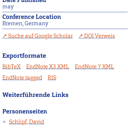
Date Published
may
Conference Location
Bremen, Germany
Suche auf Google Scholar
DOI Verweis
Exportformate
BibTeX
EndNote X3 XML
EndNote 7 XML
EndNote tagged
RIS
Weiterführende Links
Personenseiten
Schlipf, David