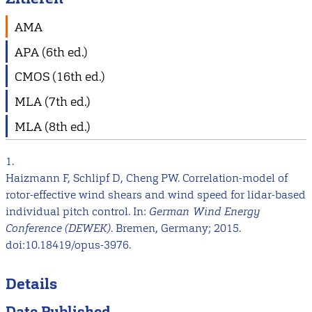
AMA
APA (6th ed.)
CMOS (16th ed.)
MLA (7th ed.)
MLA (8th ed.)
1.
Haizmann F, Schlipf D, Cheng PW. Correlation-model of
rotor-effective wind shears and wind speed for lidar-based
individual pitch control. In:
German Wind Energy
Conference (DEWEK)
. Bremen, Germany; 2015.
doi:10.18419/opus-3976.
Details