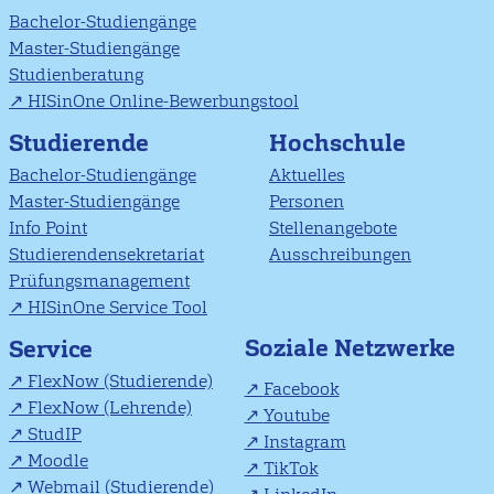
Bachelor-Studiengänge
Master-Studiengänge
Studienberatung
HISinOne Online-Bewerbungstool
Studierende
Hochschule
Bachelor-Studiengänge
Aktuelles
Master-Studiengänge
Personen
Info Point
Stellenangebote
Studierendensekretariat
Ausschreibungen
Prüfungsmanagement
HISinOne Service Tool
Soziale Netzwerke
Service
FlexNow (Studierende)
Facebook
FlexNow (Lehrende)
Youtube
StudIP
Instagram
Moodle
TikTok
Webmail (Studierende)