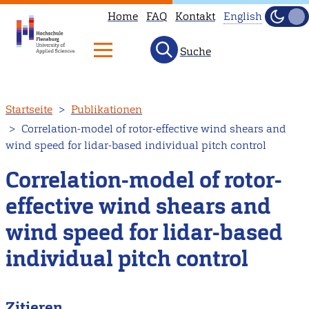
Home
FAQ
Kontakt
English
Dunke
Hell
Suche
This
page
is
Direkt
Startseite
Publikationen
not
zum
Correlation-model of rotor-effective wind shears and
available
Inhalt
wind speed for lidar-based individual pitch control
in
English.
Correlation-model of rotor-
Head
effective wind shears and
to
wind speed for lidar-based
our
English
individual pitch control
main
page
Zitieren
instead.