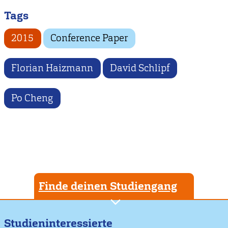
Tags
2015
Conference Paper
Florian Haizmann
David Schlipf
Po Cheng
Finde deinen Studiengang
Studieninteressierte