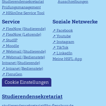
Studierendensekretariat
Ausschreibungen
Prüfungsmanagement
HISinOne Service Tool
Soziale Netzwerke
Service
FlexNow (Studierende)
Facebook
FlexNow (Lehrende)
Youtube
StudIP
Instagram
Moodle
TikTok
Webmail (Studierende)
LinkedIn
Webmail (Bedienstete)
Meine HSFL-App
Intranet (Studierende)
Intranet (Bedienstete)
FlensGen
Cookie Einstellungen
Studierendensekretariat
studierendensekretariat@hs-flensburg.de