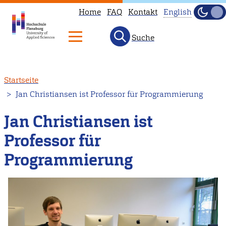
Home
FAQ
Kontakt
English
Dunke
Hell
Suche
This
page
is
Direkt
Startseite
not
zum
Jan Christiansen ist Professor für Programmierung
available
Inhalt
in
Jan Christiansen ist
English.
Professor für
Head
to
Programmierung
our
English
main
page
instead.