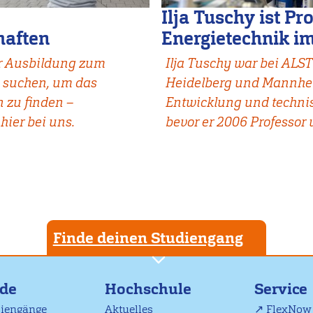
Ilja Tuschy ist Pr
haften
Energietechnik 
er Ausbildung
zum
Ilja Tuschy war bei ALS
e suchen, um das
Heidelberg und Mannhe
n zu finden
–
Entwicklung und technis
hier bei uns.
bevor er 2006 Professor
Finde deinen Studiengang
nde
Hochschule
Service
diengänge
Aktuelles
FlexNow 