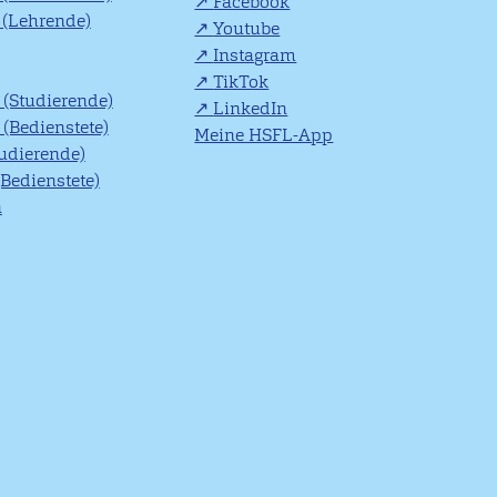
Facebook
(Lehrende)
Youtube
Instagram
TikTok
(Studierende)
LinkedIn
(Bedienstete)
Meine HSFL-App
tudierende)
(Bedienstete)
n