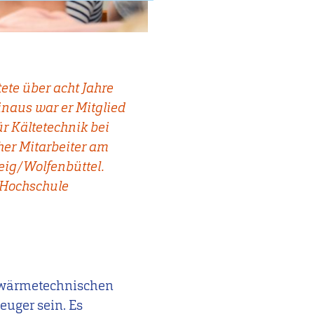
tete über acht Jahre
inaus war er Mitglied
 Kältetechnik bei
her Mitarbeiter am
eig/Wolfenbüttel.
r Hochschule
h wärmetechnischen
uger sein. Es