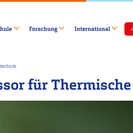
hule
Forschung
International
etechnik
essor für Thermisch