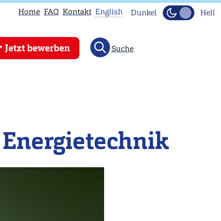
Home
FAQ
Kontakt
English
Dunkel
Hell
This
Jetzt bewerben
Suche
page
is
not
available
in
English.
e Energietechnik
Head
to
our
English
main
page
instead.