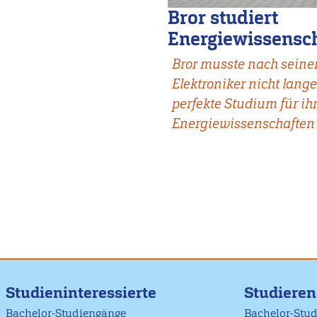
Bror studiert
Energiewissensc
Bror musste nach sein
Elektroniker
nicht lang
perfekte Studium für ih
Energiewissenschaften 
Studieninteressierte
Studiere
Bachelor-Studiengänge
Bachelor-Stu