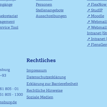
engänge
Personen
FlexNow 
Stellenangebote
StudIP
ekretariat
Ausschreibungen
Moodle
agement
Webmail 
rvice Tool
Webmail 
Intranet (S
Intranet 
FlensGe
Rechtliches
nsburg
Impressum
1–93
Datenschutzerklärung
Erklärung zur Barrierefreiheit
61 805 - 01
Rechtliche Hinweise
461 805 - 1300
Soziale Medien
ensburg.de