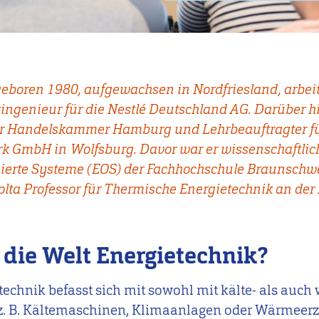
a, geboren 1980, aufgewachsen in Nordfriesland, arbei
ingenieur für die Nestlé Deutschland AG. Darüber h
 Handelskammer Hamburg und Lehrbeauftragter für
k GmbH in Wolfsburg. Davor war er wissenschaftlic
imierte Systeme (EOS) der Fachhochschule Braunschw
 Volta Professor für Thermische Energietechnik an de
die Welt Energietechnik?
echnik befasst sich mit sowohl mit kälte- als auc
z. B. Kältemaschinen, Klimaanlagen oder Wärmeerze