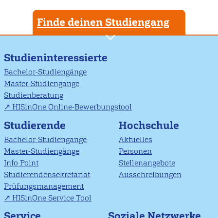
Finde deinen Studiengang
Studieninteressierte
Bachelor-Studiengänge
Master-Studiengänge
Studienberatung
HISinOne Online-Bewerbungstool
Studierende
Hochschule
Bachelor-Studiengänge
Aktuelles
Master-Studiengänge
Personen
Info Point
Stellenangebote
Studierendensekretariat
Ausschreibungen
Prüfungsmanagement
HISinOne Service Tool
Soziale Netzwerke
Service