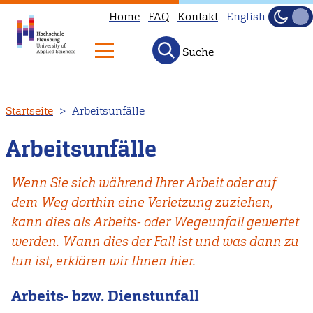
Home
FAQ
Kontakt
English
Dunke
Hell
Suche
This
page
is
Direkt
Startseite
Arbeitsunfälle
not
zum
available
Inhalt
Arbeitsunfälle
in
English.
Wenn Sie sich während Ihrer Arbeit oder auf
Head
dem Weg dorthin eine Verletzung zuziehen,
to
kann dies als Arbeits- oder Wegeunfall gewertet
our
werden. Wann dies der Fall ist und was dann zu
English
tun ist, erklären wir Ihnen hier.
main
page
Arbeits- bzw. Dienstunfall
instead.