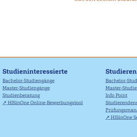
Studieninteressierte
Studiere
Bachelor-Studiengänge
Bachelor-Stu
Master-Studiengänge
Master-Studi
Studienberatung
Info Point
HISinOne Online-Bewerbungstool
Studierendens
Prüfungsman
HISinOne Se