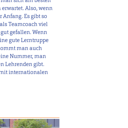
 man sich am besten
erwartet. Also, wenn
r Anfang. Es gibt so
 als Teamcoach viel
 gut gefallen. Wenn
eine gute Lerntruppe
rt kommt man auch
r eine Nummer, man
en Lehrenden gibt.
mit internationalen