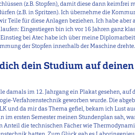
hlüssen (z.B. Stopfen), damit diese dann keimfrei
rfen (z.B. in Spritzen). Ich übernehme die Kommu
wir Teile für diese Anlagen beziehen. Ich habe aber
laufen: Eingestiegen bin ich vor 16 Jahren ganz kla
 Einstieg bei Atec habe ich über meine Diplomarbeit
immung der Stopfen innerhalb der Maschine drehte
 dich dein Studium auf deinen
le damals im 12. Jahrgang ein Plakat gesehen, auf 
ogie-Verfahrenstechnik geworben wurde. Die abgeb
LK und da mir das Thema gefiel, bekam ich Lust au
ann im ersten Semester meinen Stundenplan sah, war
en Anteil die technischen Fächer wie Thermodynam
nstechnik hatten. Zum Glück gab es Laboringenieu