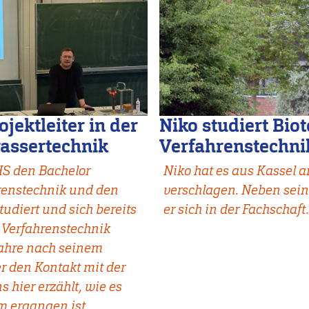
ojektleiter in der
Niko studiert Bio
assertechnik
Verfahrenstechni
HS den Bachelor
Niko hat es aus Kassel a
hrenstechnik und den
verschlagen. Neben sei
udiert und sich bereits
er sich in der Fachschaft
 Verfahrenstechnik
 Jahre nach seinem
er den Kontakt mit der
 hier erzählt, wie es
m ergangen ist.