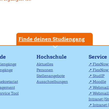
Finde deinen Studiengang
nde
Hochschule
Service
diengänge
Aktuelles
FlexNow 
engänge
Personen
FlexNow 
Stellenangebote
StudIP
ekretariat
Ausschreibungen
Moodle
agement
Webmail 
rvice Tool
Webmail 
Intranet (S
Intranet 