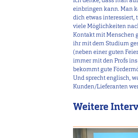
Ich denke, dass man au
einbringen kann. Man k
dich etwas interessiert, 
viele Möglichkeiten nac
Kontakt mit Menschen ge
ihr mit dem Studium gest
(neben einer guten Feie
immer mit den Profs in
bekommt gute Fördermögl
Und sprecht englisch, 
Kunden/Lieferanten wer
Weitere Inter