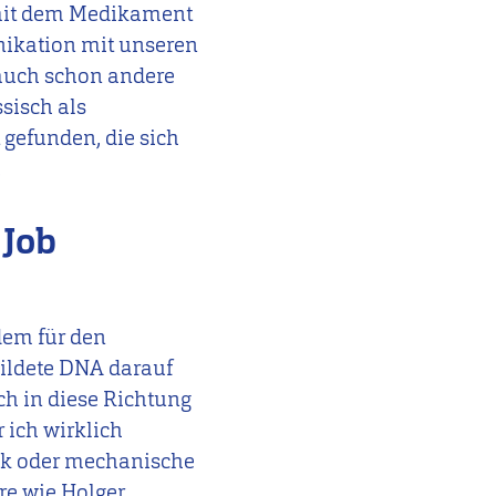
 mit dem Medikament
nikation mit unseren
 auch schon andere
ssisch als
 gefunden, die sich
.
 Job
dem für den
ildete DNA darauf
ch in diese Richtung
 ich wirklich
ik oder mechanische
re wie Holger