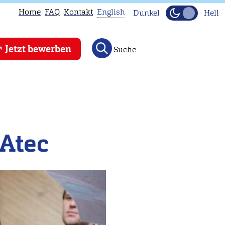
Home
FAQ
Kontakt
English
Dunkel
Hell
This
Jetzt bewerben
Suche
page
is
not
available
in
English.
 Atec
Head
to
our
English
main
page
instead.