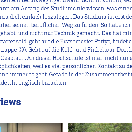
f seinem Berufsweg irgendwann dorthin kommt, wo
ann am Anfang des Studiums nie wissen, was einen 
trau dich einfach loszulegen. Das Studium ist erst de
hher seinen beruflichen Weg zu finden. So habe ich
habt, und nicht nur Technik gemacht. Das hat mir
artet seid, geht auf die Erstsemester Partys, findet 
rtruppe 😉). Geht auf die Kohl- und Pinkeltour. Do
s Gespräch. An dieser Hochschule ist man nicht nu
ichkeiten, weil es viel persönlichen Kontakt zu d
wann immer es geht. Gerade in der Zusammenarbeit 
det ihr englisch brauchen.
views