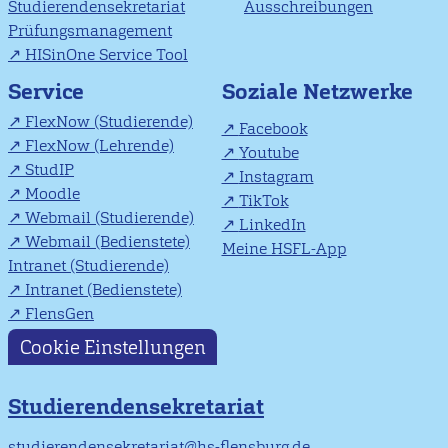
Studierendensekretariat
Ausschreibungen
Prüfungsmanagement
HISinOne Service Tool
Soziale Netzwerke
Service
FlexNow (Studierende)
Facebook
FlexNow (Lehrende)
Youtube
StudIP
Instagram
Moodle
TikTok
Webmail (Studierende)
LinkedIn
Webmail (Bedienstete)
Meine HSFL-App
Intranet (Studierende)
Intranet (Bedienstete)
FlensGen
Cookie Einstellungen
Studierendensekretariat
studierendensekretariat@hs-flensburg.de