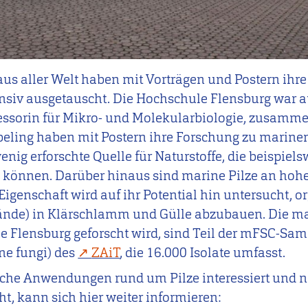
us aller Welt haben mit Vorträgen und Postern ihre
tensiv ausgetauscht. Die Hochschule Flensburg war 
ofessorin für Mikro- und Molekularbiologie, zusamm
eling haben mit Postern ihre Forschung zu marinen 
enig erforschte Quelle für Naturstoffe, die beispiel
können. Darüber hinaus sind marine Pilze an hoh
Eigenschaft wird auf ihr Potential hin untersucht, o
tände) in Klärschlamm und Gülle abzubauen. Die ma
e Flensburg geforscht wird, sind Teil der mFSC-Sa
ine fungi) des
ZAiT
, die 16.000 Isolate umfasst.
ische Anwendungen rund um Pilze interessiert und 
, kann sich hier weiter informieren: