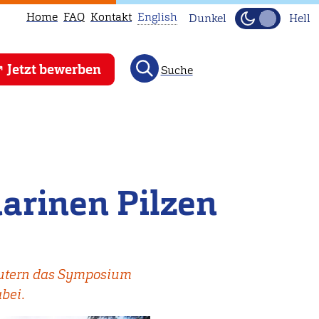
Home
FAQ
Kontakt
English
Dunkel
Hell
This
Jetzt bewerben
Suche
page
is
not
available
in
English.
arinen Pilzen
Head
to
our
English
lautern das Symposium
main
abei.
page
instead.