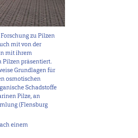
 Forschung zu Pilzen
auch mit von der
en mit ihrem
Pilzen präsentiert.
sweise Grundlagen für
en osmotischen
rganische Schadstoffe
rinen Pilze, an
mmlung (Flensburg
nach einem