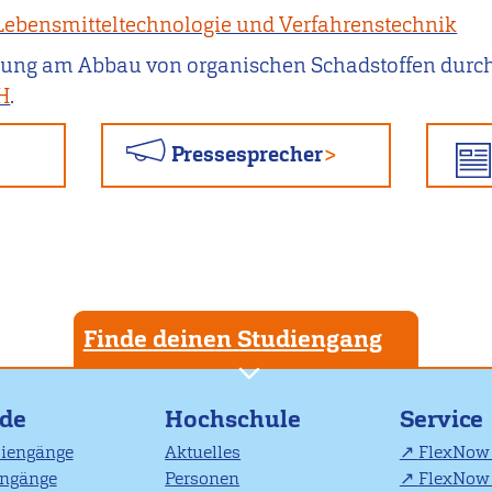
 Lebensmitteltechnologie und Verfahrenstechnik
chung am Abbau von organischen Schadstoffen durch
H
.
Pressesprecher
Finde deinen Studiengang
nde
Hochschule
Service
diengänge
Aktuelles
FlexNow 
engänge
Personen
FlexNow 