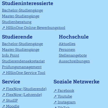
Studieninteressierte
Bachelor-Studiengänge
Master-Studiengänge
Studienberatung
HISinOne Online-Bewerbungstool
Studierende
Hochschule
Bachelor-Studiengänge
Aktuelles
Master-Studiengänge
Personen
Info Point
Stellenangebote
Studierendensekretariat
Ausschreibungen
Prüfungsmanagement
HISinOne Service Tool
Soziale Netzwerke
Service
FlexNow (Studierende)
Facebook
FlexNow (Lehrende)
Youtube
StudIP
Instagram
Moodle
TikTok