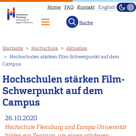
Home
FAQ
Kontakt
English
Dunke
Hell
Suche
This
page
is
Direkt
Startseite
Hochschule
Aktuelles
not
zum
Hochschulen stärken Film-Schwerpunkt auf dem
available
Inhalt
Campus
in
English.
Hochschulen stärken Film-
Head
Schwerpunkt auf dem
to
Campus
our
English
26.10.2020
main
page
Hochschule Flensburg und Europa-Universität
instead.
bilden ein Zentrum, um einen stärkeren