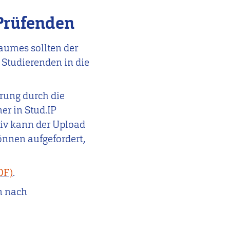
 Prüfenden
aumes sollten der
 Studierenden in die
ärung durch die
r in Stud.IP
tiv kann der Upload
önnen aufgefordert,
.
en nach