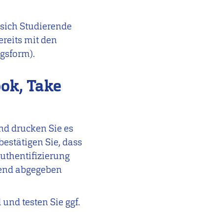
sich Studierende
reits mit den
gsform).
ok, Take
nd d
rucken Sie es
bestätigen Sie, dass
Authentifizierung
gend abgegeben
 und testen Sie ggf.