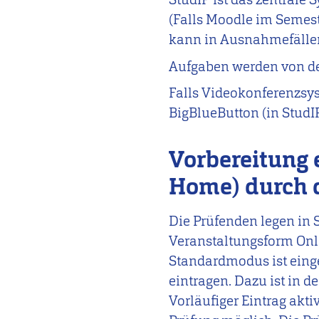
(
Falls Moodle im Semest
kann in Ausnahmefällen
Aufgaben werden von de
Falls Videokonferenzsys
BigBlueButton (in StudI
Vorbereitung 
Home) durch 
Die Prüfenden legen in 
Veranstaltungsform Onli
Standardmodus ist einges
eintragen. Dazu ist in
Vorläufiger Eintrag akti