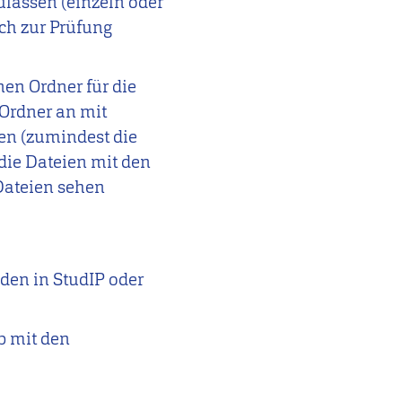
lassen (einzeln oder
ch zur Prüfung
en Ordner für die
 Ordner an mit
ien (zumindest die
die Dateien mit den
Dateien sehen
nden in StudIP oder
b mit den