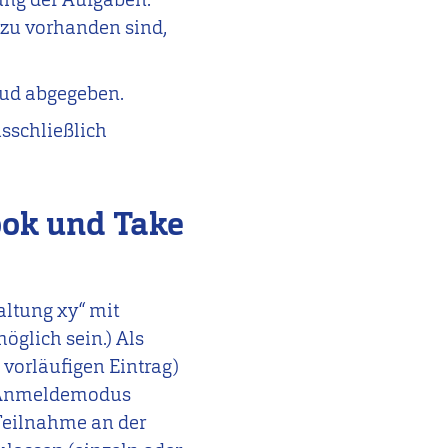
rzu vorhanden sind,
oud abgegeben.
sschließlich
ook und Take
altung xy“ mit
öglich sein.) Als
 vorläufigen Eintrag)
er Anmeldemodus
 Teilnahme an der