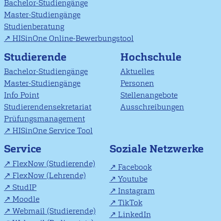
Bachelor-Studiengänge
Master-Studiengänge
Studienberatung
HISinOne Online-Bewerbungstool
Studierende
Hochschule
Bachelor-Studiengänge
Aktuelles
Master-Studiengänge
Personen
Info Point
Stellenangebote
Studierendensekretariat
Ausschreibungen
Prüfungsmanagement
HISinOne Service Tool
Soziale Netzwerke
Service
FlexNow (Studierende)
Facebook
FlexNow (Lehrende)
Youtube
StudIP
Instagram
Moodle
TikTok
Webmail (Studierende)
LinkedIn