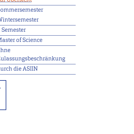
Sommersemester
intersemester
 Semester
aster of Science
ohne
Zulassungsbeschränkung
urch die ASIIN
.