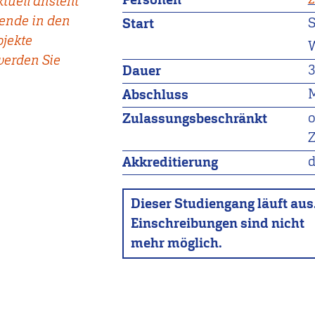
tuell ansteht
ende in den
Start
ojekte
W
werden Sie
3
Dauer
M
Abschluss
Zulassungsbeschränkt
d
Akkreditierung
Dieser Studiengang läuft aus
Einschreibungen sind nicht
mehr möglich.