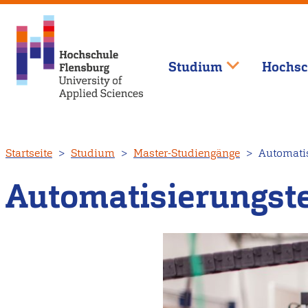
Studium
Hochsc
Direkt
Startseite
Studium
Master-Studiengänge
Automatis
zum
Inhalt
Automatisierungst