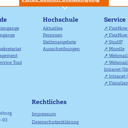
nde
Hochschule
Service
diengänge
Aktuelles
FlexNow 
engänge
Personen
FlexNow 
Stellenangebote
StudIP
ekretariat
Ausschreibungen
Moodle
agement
Webmail 
rvice Tool
Webmail 
Intranet (S
Intranet 
FlensGe
Rechtliches
nsburg
Impressum
1–93
Datenschutzerklärung