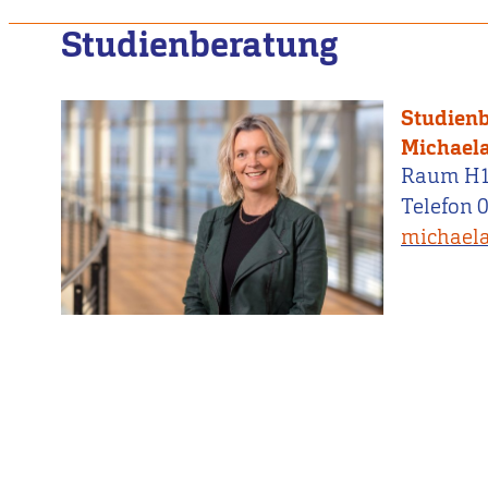
Studienberatung
Studien
Michaela
Raum H
Telefon 
michaela