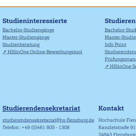
Studieninteressierte
Studiere
Bachelor-Studiengänge
Bachelor-Stu
Master-Studiengänge
Master-Studi
Studienberatung
Info Point
HISinOne Online-Bewerbungstool
Studierendens
Prüfungsman
HISinOne Se
Studierendensekretariat
Kontakt
studierendensekretariat@hs-flensburg.de
Hochschule Fle
Telefon: +49 (0)461 805 - 1308
Kanzleistraße 9
24943 Flensburg