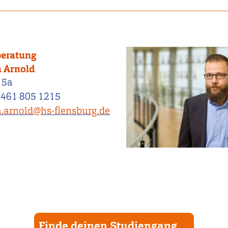
beratung
 Arnold
15a
0461 805 1215
.arnold@hs-flensburg.de
Finde deinen Studiengang