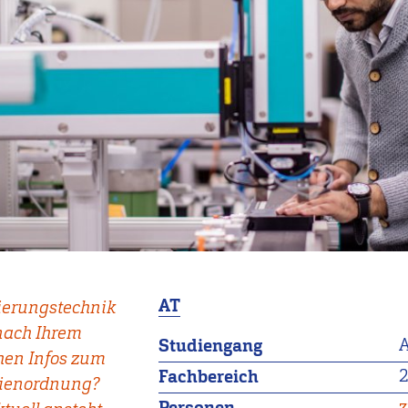
AT
ierungstechnik
nach Ihrem
A
Studiengang
hen Infos zum
Fachbereich
dienordnung?
z
Personen