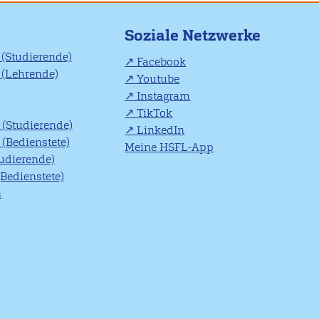
Soziale Netzwerke
(Studierende)
Facebook
(Lehrende)
Youtube
Instagram
TikTok
(Studierende)
LinkedIn
(Bedienstete)
Meine HSFL-App
tudierende)
(Bedienstete)
n