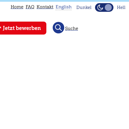
Home
FAQ
Kontakt
English
Dunkel
Hell
This
Jetzt bewerben
Suche
page
is
not
available
in
English.
Head
to
our
English
main
page
instead.