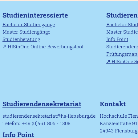
Studieninteressierte
Studiere
Bachelor-Studiengänge
Bachelor-Stu
Master-Studiengänge
Master-Studi
Studienberatung
Info Point
HISinOne Online-Bewerbungstool
Studierendens
Prüfungsman
HISinOne Se
Studierendensekretariat
Kontakt
studierendensekretariat@hs-flensburg.de
Hochschule Fle
Telefon: +49 (0)461 805 - 1308
Kanzleistraße 9
24943 Flensburg
Info Point