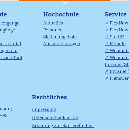
nde
Hochschule
Service
diengänge
Aktuelles
FlexNow 
engänge
Personen
FlexNow 
Stellenangebote
StudIP
ekretariat
Ausschreibungen
Moodle
agement
Webmail 
rvice Tool
Webmail 
Intranet (S
Intranet 
FlensGe
Rechtliches
nsburg
Impressum
1–93
Datenschutzerklärung
Erklärung zur Barrierefreiheit