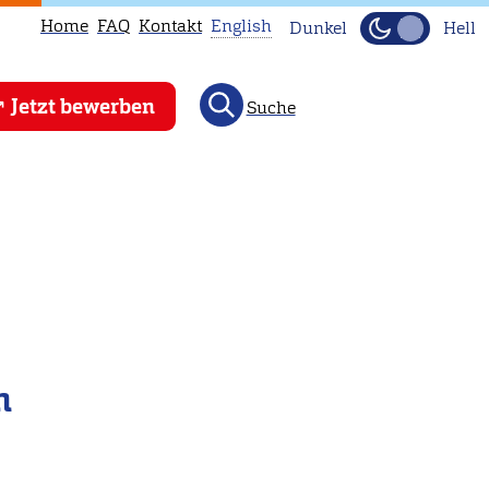
Home
FAQ
Kontakt
English
Dunkel
Hell
This
Jetzt bewerben
Suche
page
is
not
available
in
English.
Head
to
our
n
English
main
page
instead.