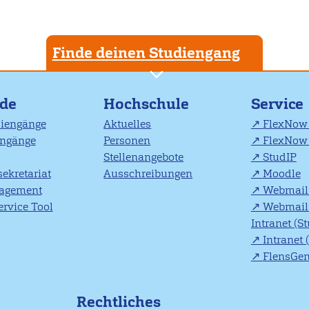
Finde deinen Studiengang
nde
Hochschule
Service
diengänge
Aktuelles
FlexNow 
engänge
Personen
FlexNow 
Stellenangebote
StudIP
ekretariat
Ausschreibungen
Moodle
agement
Webmail 
rvice Tool
Webmail 
Intranet (S
Intranet 
FlensGe
Rechtliches