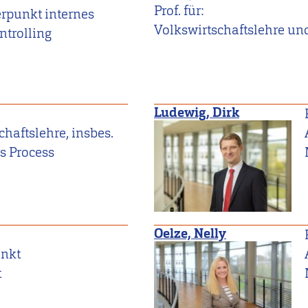
Prof. für:
rpunkt internes
Volkswirtschaftslehre un
trolling
Ludewig, Dirk
haftslehre, insbes.
s Process
Oelze, Nelly
nkt
t