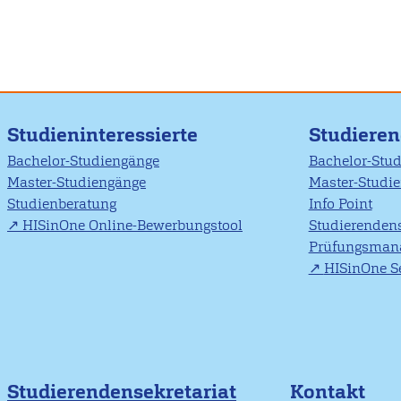
Studieninteressierte
Studiere
Bachelor-Studiengänge
Bachelor-Stu
Master-Studiengänge
Master-Studi
Studienberatung
Info Point
HISinOne Online-Bewerbungstool
Studierendens
Prüfungsman
HISinOne Se
Studierendensekretariat
Kontakt