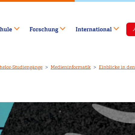
hule
Forschung
International
helor-Studiengänge
Medieninformatik
Einblicke in de