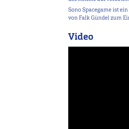
Sono Spacegame
ist ei
von Falk Gündel zum E
Video