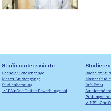
Studieninteressierte
Studiere
Bachelor-Studiengänge
Bachelor-Stu
Master-Studiengänge
Master-Studi
Studienberatung
Info Point
HISinOne Online-Bewerbungstool
Studierendens
Prüfungsman
HISinOne Se