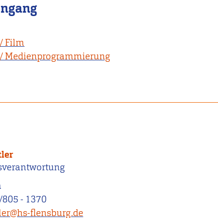
engang
/ Film
 / Medienprogrammierung
tler
sverantwortung
a
/805 - 1370
tler@hs-flensburg.de