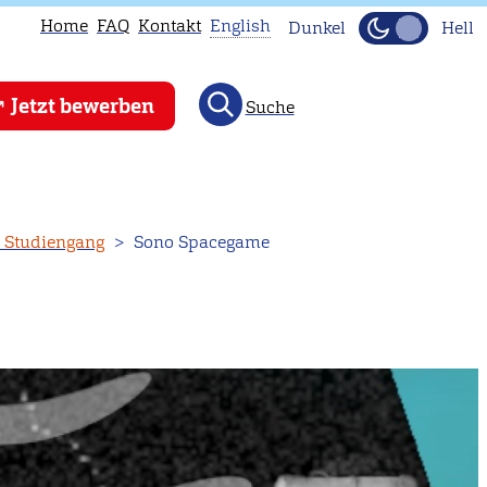
Home
FAQ
Kontakt
English
Dunkel
Hell
This
Jetzt bewerben
Suche
page
is
not
available
in
n Studiengang
Sono Spacegame
English.
Head
to
our
English
main
page
instead.