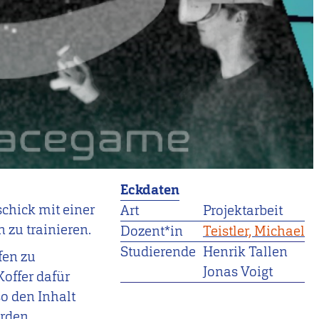
Eckdaten
chick mit einer
Art
Projektarbeit
 zu trainieren.
Dozent*in
Teistler, Michael
Studierende
Henrik Tallen
fen zu
Jonas Voigt
Koffer dafür
so den Inhalt
rden.