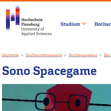
Studium
Hochsc
Direkt
Startseite
Studieninteressierte
Studienangebot
Bac
zum
Inhalt
Sono Spacegame