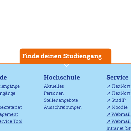
Finde deinen Studiengang
nde
Hochschule
Service
diengänge
Aktuelles
FlexNow 
engänge
Personen
FlexNow 
Stellenangebote
StudIP
ekretariat
Ausschreibungen
Moodle
agement
Webmail 
rvice Tool
Webmail 
Intranet (S