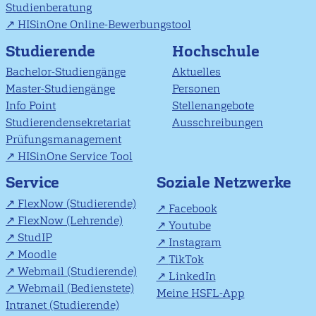
Studienberatung
HISinOne Online-Bewerbungstool
Studierende
Hochschule
Bachelor-Studiengänge
Aktuelles
Master-Studiengänge
Personen
Info Point
Stellenangebote
Studierendensekretariat
Ausschreibungen
Prüfungsmanagement
HISinOne Service Tool
Soziale Netzwerke
Service
FlexNow (Studierende)
Facebook
FlexNow (Lehrende)
Youtube
StudIP
Instagram
Moodle
TikTok
Webmail (Studierende)
LinkedIn
Webmail (Bedienstete)
Meine HSFL-App
Intranet (Studierende)