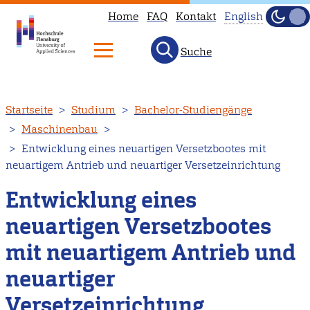
Home
FAQ
Kontakt
English
Dunke
Hell
Suche
This
page
is
Direkt
Startseite
Studium
Bachelor-Studiengänge
not
zum
Maschinenbau
available
Inhalt
Entwicklung eines neuartigen Versetzbootes mit
in
neuartigem Antrieb und neuartiger Versetzeinrichtung
English.
Head
Entwicklung eines
to
neuartigen Versetzbootes
our
mit neuartigem Antrieb und
English
main
neuartiger
page
Versetzeinrichtung
instead.