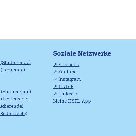
Soziale Netzwerke
(Studierende)
Facebook
(Lehrende)
Youtube
Instagram
TikTok
(Studierende)
LinkedIn
(Bedienstete)
Meine HSFL-App
tudierende)
(Bedienstete)
n