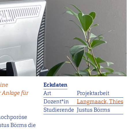
eine
Eckdaten
r Anlage für
Art
Projektarbeit
Dozent*in
Langmaack, Thies
Studierende
Justus Börms
 hochporöse
ustus Börms die