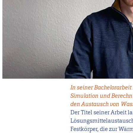
In seiner Bachelorarbeit
Simulation und Berechnu
den Austausch von Wass
Der Titel seiner Arbeit l
Lösungsmittelaustausch 
Festkörper, die zur Wärm