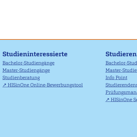
Studieninteressierte
Studiere
Bachelor-Studiengänge
Bachelor-Stu
Master-Studiengänge
Master-Studi
Studienberatung
Info Point
HISinOne Online-Bewerbungstool
Studierendens
Prüfungsman
HISinOne Se