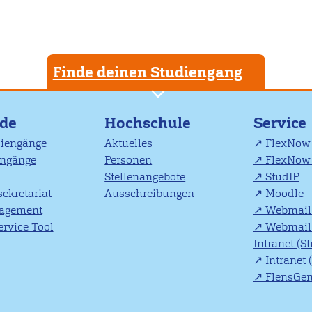
Finde deinen Studiengang
nde
Hochschule
Service
diengänge
Aktuelles
FlexNow 
engänge
Personen
FlexNow 
Stellenangebote
StudIP
ekretariat
Ausschreibungen
Moodle
agement
Webmail 
rvice Tool
Webmail 
Intranet (S
Intranet 
FlensGe