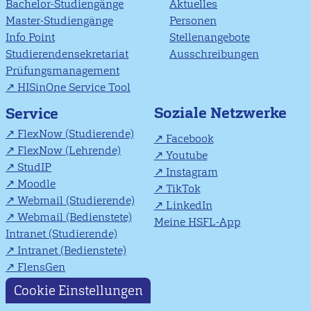
Bachelor-Studiengänge
Aktuelles
Master-Studiengänge
Personen
Info Point
Stellenangebote
Studierendensekretariat
Ausschreibungen
Prüfungsmanagement
HISinOne Service Tool
Soziale Netzwerke
Service
FlexNow (Studierende)
Facebook
FlexNow (Lehrende)
Youtube
StudIP
Instagram
Moodle
TikTok
Webmail (Studierende)
LinkedIn
Webmail (Bedienstete)
Meine HSFL-App
Intranet (Studierende)
Intranet (Bedienstete)
FlensGen
Cookie Einstellungen