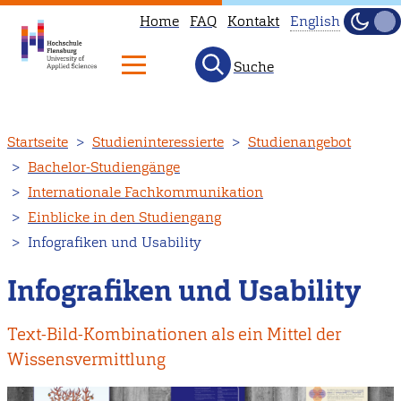
Home
FAQ
Kontakt
English
Dunke
Hell
Suche
This
page
is
Direkt
Startseite
Studieninteressierte
Studienangebot
not
zum
Bachelor-Studiengänge
available
Inhalt
Internationale Fachkommunikation
in
Einblicke in den Studiengang
English.
Infografiken und Usability
Head
to
Infografiken und Usability
our
English
Text-Bild-Kombinationen als ein Mittel der
main
Wissensvermittlung
page
instead.