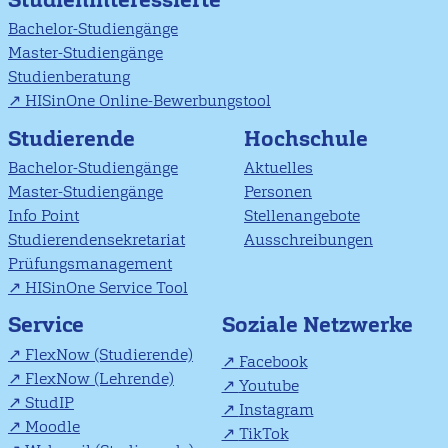
Bachelor-Studiengänge
Master-Studiengänge
Studienberatung
HISinOne Online-Bewerbungstool
Studierende
Hochschule
Bachelor-Studiengänge
Aktuelles
Master-Studiengänge
Personen
Info Point
Stellenangebote
Studierendensekretariat
Ausschreibungen
Prüfungsmanagement
HISinOne Service Tool
Soziale Netzwerke
Service
FlexNow (Studierende)
Facebook
FlexNow (Lehrende)
Youtube
StudIP
Instagram
Moodle
TikTok