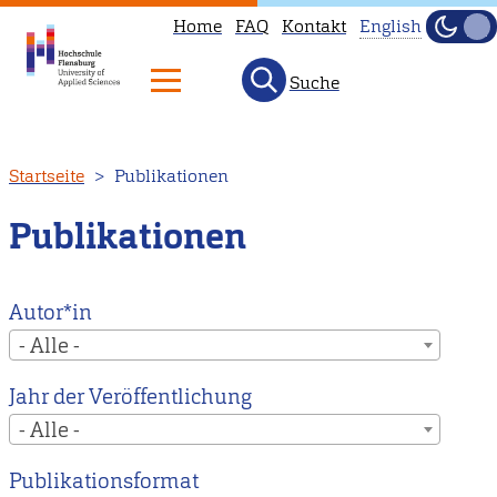
Home
FAQ
Kontakt
English
Dunke
Hell
Suche
This
page
is
Direkt
Startseite
Publikationen
not
zum
available
Inhalt
Publikationen
in
English.
Head
Autor*in
to
- Alle -
our
Jahr der Veröffentlichung
English
- Alle -
main
page
Publikationsformat
instead.