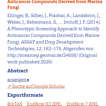
Anticancer Compounds Derived from Marine
Fungi
Ellinger, B., Silber, J., Prashar, A., Landskron, J.,
Weber, J., Rehermann, S., … Imhoff, J. F. (2014).
A Phenotypic Screening Approach to Identify
Anticancer Compounds Derived from Marine
Fungi.
ASSAY and Drug Development
Technologies
,
12
, 162–175. Abgerufen von
http://oceanrep.geomar.de/24658/ (Original
work published 2026)
Abstract
anzeigen ▸
Suche auf Google Scholar
Exportformate
BibTeX
EndNote X3 XML
EndNote 7 XML