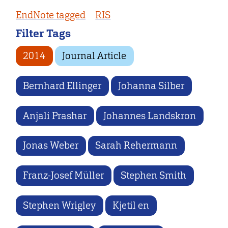
EndNote tagged
RIS
Filter Tags
2014
Journal Article
Bernhard Ellinger
Johanna Silber
Anjali Prashar
Johannes Landskron
Jonas Weber
Sarah Rehermann
Franz-Josef Müller
Stephen Smith
Stephen Wrigley
Kjetil en