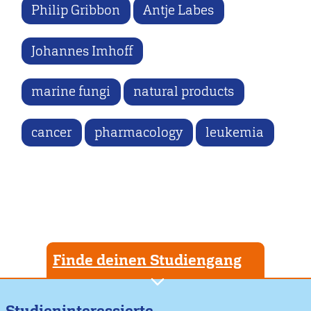
Philip Gribbon
Antje Labes
Johannes Imhoff
marine fungi
natural products
cancer
pharmacology
leukemia
Finde deinen Studiengang
Studieninteressierte