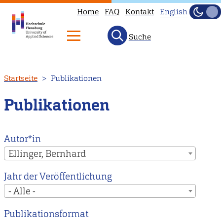
Home
FAQ
Kontakt
English
Dunke
Hell
Suche
This
page
is
Direkt
Startseite
Publikationen
not
zum
available
Inhalt
Publikationen
in
English.
Head
Autor*in
to
Ellinger, Bernhard
our
Jahr der Veröffentlichung
English
- Alle -
main
page
Publikationsformat
instead.