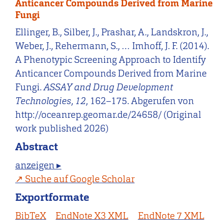
Anticancer Compounds Derived from Marine
Fungi
Ellinger, B., Silber, J., Prashar, A., Landskron, J.,
Weber, J., Rehermann, S., … Imhoff, J. F. (2014).
A Phenotypic Screening Approach to Identify
Anticancer Compounds Derived from Marine
Fungi.
ASSAY and Drug Development
Technologies
,
12
, 162–175. Abgerufen von
http://oceanrep.geomar.de/24658/ (Original
work published 2026)
Abstract
anzeigen ▸
Suche auf Google Scholar
Exportformate
BibTeX
EndNote X3 XML
EndNote 7 XML