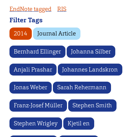
EndNote tagged
RIS
Filter Tags
2014
Journal Article
Bernhard Ellinger
Johanna Silber
Anjali Prashar
Johannes Landskron
Jonas Weber
Sarah Rehermann
Franz-Josef Müller
Stephen Smith
Stephen Wrigley
Kjetil en