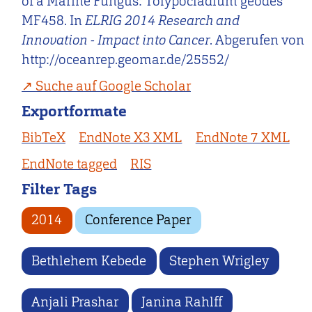
of a Marine Fungus: Tolypocladium geodes
MF458. In
ELRIG 2014 Research and
Innovation - Impact into Cancer
. Abgerufen von
http://oceanrep.geomar.de/25552/
Suche auf Google Scholar
Exportformate
BibTeX
EndNote X3 XML
EndNote 7 XML
EndNote tagged
RIS
Filter Tags
2014
Conference Paper
Bethlehem Kebede
Stephen Wrigley
Anjali Prashar
Janina Rahlff