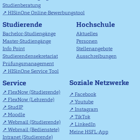
Studienberatung
HISinOne Online-Bewerbungstool
Studierende
Hochschule
Bachelor-Studiengänge
Aktuelles
Master-Studiengänge
Personen
Info Point
Stellenangebote
Studierendensekretariat
Ausschreibungen
Prüfungsmanagement
HISinOne Service Tool
Soziale Netzwerke
Service
FlexNow (Studierende)
Facebook
FlexNow (Lehrende)
Youtube
StudIP
Instagram
Moodle
TikTok
Webmail (Studierende)
LinkedIn
Webmail (Bedienstete)
Meine HSFL-App
Intranet (Studierende)