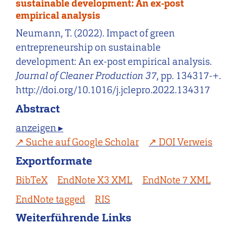
sustainable development: An ex-post
empirical analysis
Neumann, T. (2022). Impact of green
entrepreneurship on sustainable
development: An ex-post empirical analysis.
Journal of Cleaner Production 37
, pp. 134317-+.
http://doi.org/10.1016/j.jclepro.2022.134317
Abstract
anzeigen ▸
Suche auf Google Scholar
DOI Verweis
Exportformate
BibTeX
EndNote X3 XML
EndNote 7 XML
EndNote tagged
RIS
Weiterführende Links