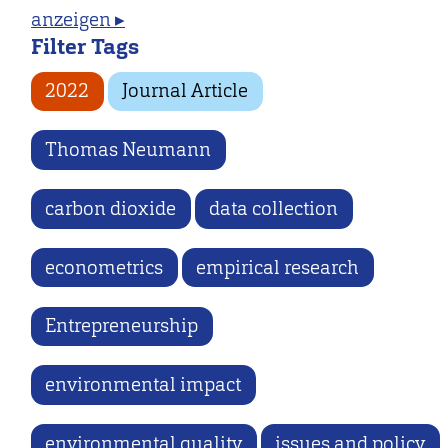
anzeigen ▸
Filter Tags
2022
Journal Article
Thomas Neumann
carbon dioxide
data collection
econometrics
empirical research
Entrepreneurship
environmental impact
environmental quality
issues and policy