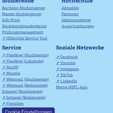
Studierende
Hochschule
Bachelor-Studiengänge
Aktuelles
Master-Studiengänge
Personen
Info Point
Stellenangebote
Studierendensekretariat
Ausschreibungen
Prüfungsmanagement
HISinOne Service Tool
Soziale Netzwerke
Service
FlexNow (Studierende)
Facebook
FlexNow (Lehrende)
Youtube
StudIP
Instagram
Moodle
TikTok
Webmail (Studierende)
LinkedIn
Webmail (Bedienstete)
Meine HSFL-App
Intranet (Studierende)
Intranet (Bedienstete)
FlensGen
Cookie Einstellungen