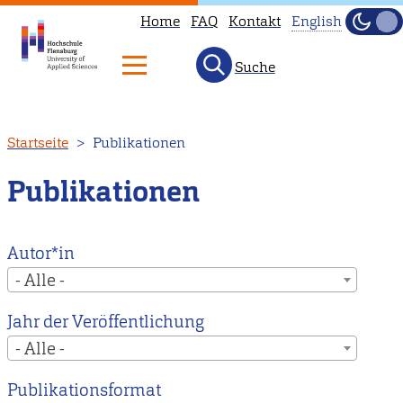
Home
FAQ
Kontakt
English
Dunke
Hell
Suche
This
page
is
Direkt
Startseite
Publikationen
not
zum
available
Inhalt
Publikationen
in
English.
Head
Autor*in
to
- Alle -
our
Jahr der Veröffentlichung
English
- Alle -
main
page
Publikationsformat
instead.