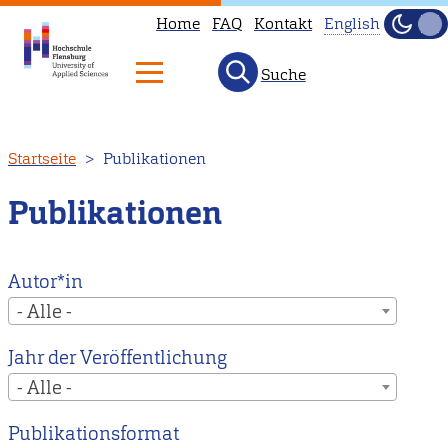
Home
FAQ
Kontakt
English
Dunke
Hell
Suche
This
page
is
Direkt
Startseite
Publikationen
not
zum
available
Inhalt
Publikationen
in
English.
Head
Autor*in
to
- Alle -
our
Jahr der Veröffentlichung
English
- Alle -
main
page
Publikationsformat
instead.