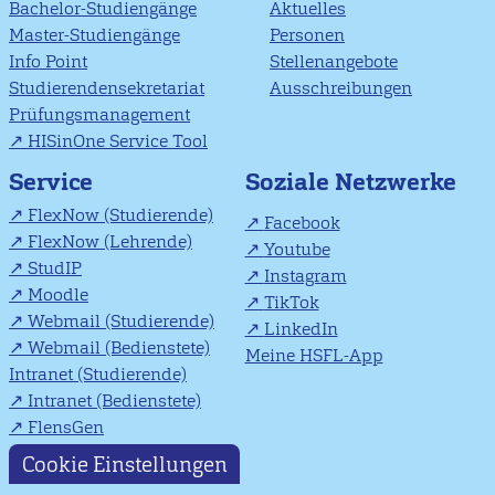
Bachelor-Studiengänge
Aktuelles
Master-Studiengänge
Personen
Info Point
Stellenangebote
Studierendensekretariat
Ausschreibungen
Prüfungsmanagement
HISinOne Service Tool
Soziale Netzwerke
Service
FlexNow (Studierende)
Facebook
FlexNow (Lehrende)
Youtube
StudIP
Instagram
Moodle
TikTok
Webmail (Studierende)
LinkedIn
Webmail (Bedienstete)
Meine HSFL-App
Intranet (Studierende)
Intranet (Bedienstete)
FlensGen
Cookie Einstellungen