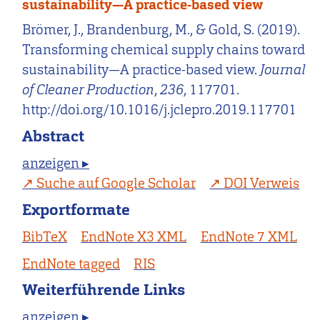
sustainability—A practice-based view
Brömer, J., Brandenburg, M., & Gold, S. (2019).
Transforming chemical supply chains toward
sustainability—A practice-based view.
Journal
of Cleaner Production
,
236
, 117701.
http://doi.org/10.1016/j.jclepro.2019.117701
Abstract
anzeigen ▸
Suche auf Google Scholar
DOI Verweis
Exportformate
BibTeX
EndNote X3 XML
EndNote 7 XML
EndNote tagged
RIS
Weiterführende Links
anzeigen ▸