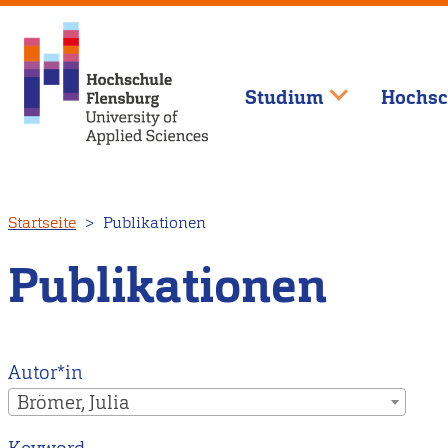
Studium
Hochsc
Direkt
Startseite
Publikationen
zum
Inhalt
Publikationen
Autor*in
Brömer, Julia