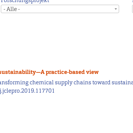
Forschungsprojekt
- Alle -
sustainability—A practice-based view
 Transforming chemical supply chains toward sustain
/j.jclepro.2019.117701