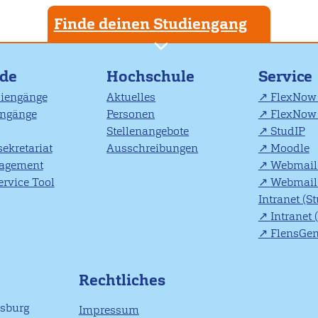
Finde deinen Studiengang
nde
Hochschule
Service
diengänge
Aktuelles
FlexNow 
engänge
Personen
FlexNow 
Stellenangebote
StudIP
ekretariat
Ausschreibungen
Moodle
agement
Webmail 
rvice Tool
Webmail 
Intranet (S
Intranet 
FlensGe
Rechtliches
nsburg
Impressum