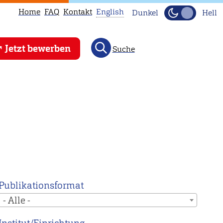
Home
FAQ
Kontakt
English
Dunkel
Hell
This
Jetzt bewerben
Suche
page
is
not
available
in
English.
Head
to
our
English
Publikationsformat
main
- Alle -
page
instead.