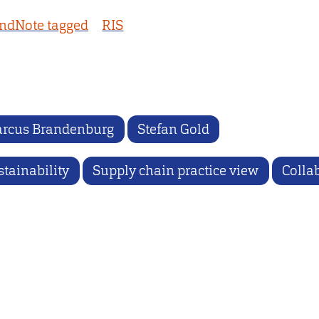
ndNote tagged
RIS
rcus Brandenburg
Stefan Gold
stainability
Supply chain practice view
Colla