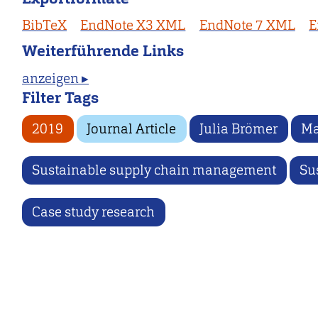
BibTeX
EndNote X3 XML
EndNote 7 XML
E
Weiterführende Links
anzeigen ▸
Filter Tags
2019
Journal Article
Julia Brömer
Ma
Sustainable supply chain management
Su
Case study research