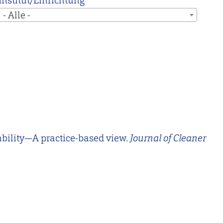
Institut/Einrichtung
- Alle -
ability—A practice-based view.
Journal of Cleaner