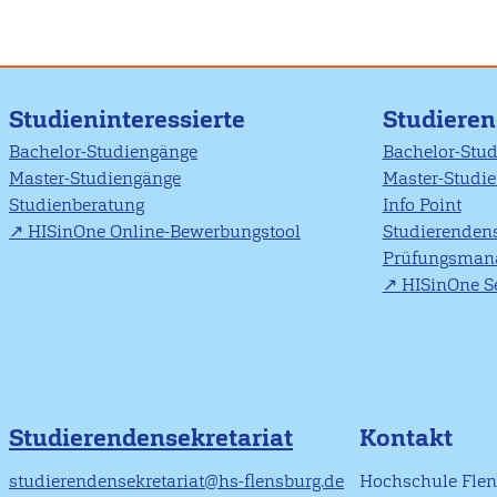
Studieninteressierte
Studiere
Bachelor-Studiengänge
Bachelor-Stu
Master-Studiengänge
Master-Studi
Studienberatung
Info Point
HISinOne Online-Bewerbungstool
Studierendens
Prüfungsman
HISinOne Se
Studierendensekretariat
Kontakt
studierendensekretariat@hs-flensburg.de
Hochschule Fle