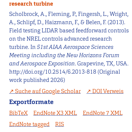
research turbine
Scholbrock, A., Fleming, P., Fingersh, L., Wright,
A., Schlipf, D., Haizmann, F., & Belen, F. (2013).
Field testing LIDAR based feedforward controls
on the NREL controls advanced research
turbine. In
51st AIAA Aerospace Sciences
Meeting including the New Horizons Forum
and Aerospace Exposition
. Grapevine, TX, USA.
http://doi.org/10.2514/6.2013-818 (Original
work published 2026)
Suche auf Google Scholar
DOI Verweis
Exportformate
BibTeX
EndNote X3 XML
EndNote 7 XML
EndNote tagged
RIS