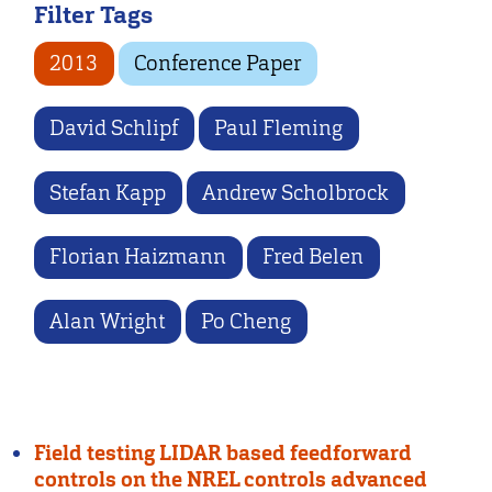
Filter Tags
2013
Conference Paper
David Schlipf
Paul Fleming
Stefan Kapp
Andrew Scholbrock
Florian Haizmann
Fred Belen
Alan Wright
Po Cheng
Field testing LIDAR based feedforward
controls on the NREL controls advanced