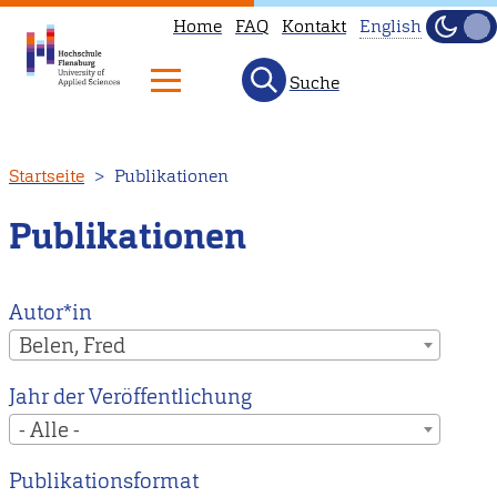
Home
FAQ
Kontakt
English
Dunke
Hell
Suche
This
page
is
Direkt
Startseite
Publikationen
not
zum
available
Inhalt
Publikationen
in
English.
Head
Autor*in
to
Belen, Fred
our
Jahr der Veröffentlichung
English
- Alle -
main
page
Publikationsformat
instead.