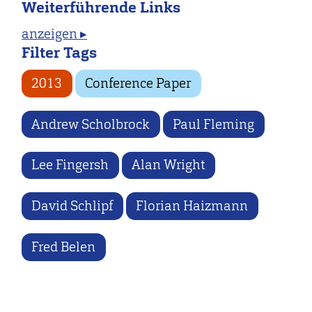
Weiterführende Links
anzeigen ▸
Filter Tags
2013
Conference Paper
Andrew Scholbrock
Paul Fleming
Lee Fingersh
Alan Wright
David Schlipf
Florian Haizmann
Fred Belen