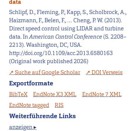
data
Schlipf, D., Fleming, P., Kapp, S., Scholbrock, A.,
Haizmann, F., Belen, F., … Cheng, P. W. (2013).
Direct speed control using LIDAR and turbine
data. In
American Control Conference
(S. 2208–
2213). Washington, DC, USA.
http://doi.org/10.1109/acc.2013.6580163
(Original work published 2026)
Suche auf Google Scholar
DOI Verweis
Exportformate
BibTeX
EndNote X3 XML
EndNote 7 XML
EndNote tagged
RIS
Weiterführende Links
anzeigen ▸