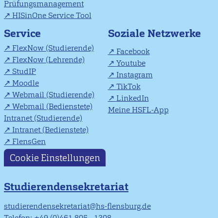
Prüfungsmanagement
HISinOne Service Tool
Soziale Netzwerke
Service
FlexNow (Studierende)
Facebook
FlexNow (Lehrende)
Youtube
StudIP
Instagram
Moodle
TikTok
Webmail (Studierende)
LinkedIn
Webmail (Bedienstete)
Meine HSFL-App
Intranet (Studierende)
Intranet (Bedienstete)
FlensGen
Cookie Einstellungen
Studierendensekretariat
studierendensekretariat@hs-flensburg.de
Telefon: +49 (0)461 805 - 1308