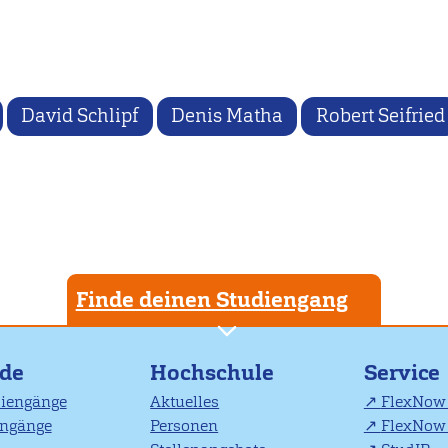
David Schlipf
Denis Matha
Robert Seifried
Finde deinen Studiengang
nde
Hochschule
Service
diengänge
Aktuelles
FlexNow 
engänge
Personen
FlexNow 