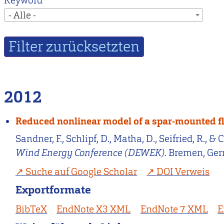
Keyword
- Alle -
2012
Reduced nonlinear model of a spar-mounted fl
Sandner, F., Schlipf, D., Matha, D., Seifried, R.
Wind Energy Conference (DEWEK)
. Bremen, Ger
Suche auf Google Scholar
DOI Verweis
Exportformate
BibTeX
EndNote X3 XML
EndNote 7 XML
E