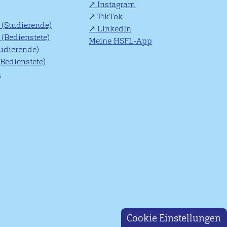
Instagram
TikTok
(Studierende)
LinkedIn
(Bedienstete)
Meine HSFL-App
tudierende)
(Bedienstete)
n
Cookie Einstellungen