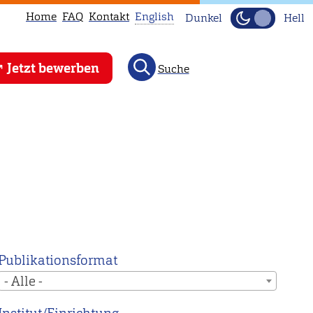
Home
FAQ
Kontakt
English
Dunkel
Hell
This
Jetzt bewerben
Suche
page
is
not
available
in
English.
Head
to
our
English
Publikationsformat
main
- Alle -
page
instead.