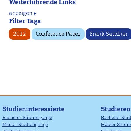
Weiterführende Links
anzeigen ▸
Filter Tags
2012
Conference Paper
Frank Sandner
Studieninteressierte
Studiere
Bachelor-Studiengänge
Bachelor-Stu
Master-Studiengänge
Master-Studi