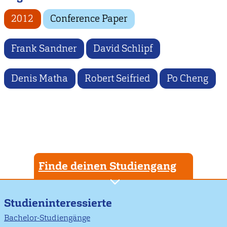
2012
Conference Paper
Frank Sandner
David Schlipf
Denis Matha
Robert Seifried
Po Cheng
Finde deinen Studiengang
Studieninteressierte
Bachelor-Studiengänge