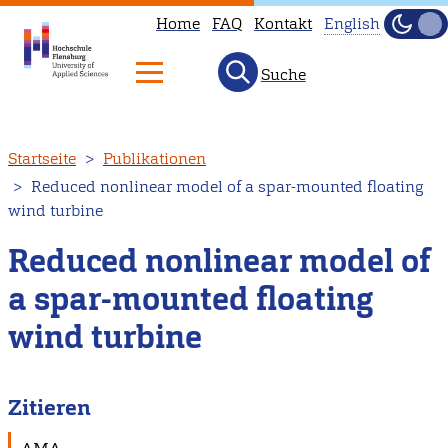
Home
FAQ
Kontakt
English
Dunke
Hell
Suche
This
page
is
Direkt
Startseite
Publikationen
not
zum
Reduced nonlinear model of a spar-mounted floating
available
Inhalt
wind turbine
in
English.
Reduced nonlinear model of
Head
a spar-mounted floating
to
wind turbine
our
English
main
Zitieren
page
instead.