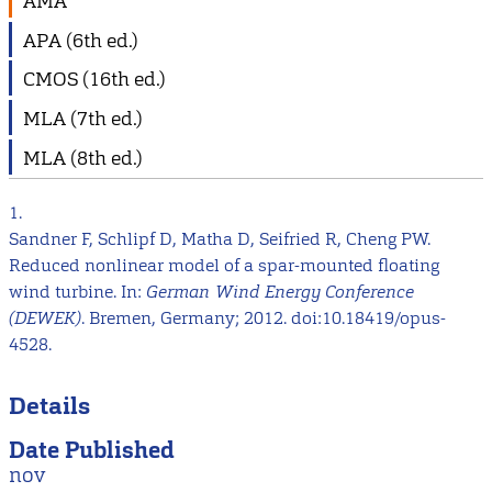
AMA
APA (6th ed.)
CMOS (16th ed.)
MLA (7th ed.)
MLA (8th ed.)
1.
Sandner F, Schlipf D, Matha D, Seifried R, Cheng PW.
Reduced nonlinear model of a spar-mounted floating
wind turbine. In:
German Wind Energy Conference
(DEWEK)
. Bremen, Germany; 2012. doi:10.18419/opus-
4528.
Details
Date Published
nov