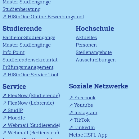
Master-Studiengänge
Studienberatung
HISinOne Online-Bewerbungstool
Studierende
Hochschule
Bachelor-Studiengänge
Aktuelles
Master-Studiengänge
Personen
Info Point
Stellenangebote
Studierendensekretariat
Ausschreibungen
Prüfungsmanagement
HISinOne Service Tool
Soziale Netzwerke
Service
FlexNow (Studierende)
Facebook
FlexNow (Lehrende)
Youtube
StudIP
Instagram
Moodle
TikTok
Webmail (Studierende)
LinkedIn
Webmail (Bedienstete)
Meine HSFL-App