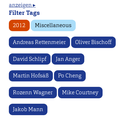
anzeigen ▸
Filter Tags
2012
Miscellaneous
Andreas Rettenmeier
Oliver Bischoff
David Schlipf
Jan Anger
Martin Hofsäß
Po Cheng
Rozenn Wagner
Mike Courtney
Jakob Mann