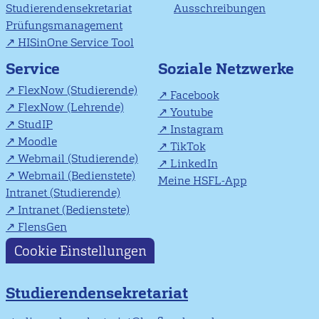
Studierendensekretariat
Ausschreibungen
Prüfungsmanagement
HISinOne Service Tool
Soziale Netzwerke
Service
FlexNow (Studierende)
Facebook
FlexNow (Lehrende)
Youtube
StudIP
Instagram
Moodle
TikTok
Webmail (Studierende)
LinkedIn
Webmail (Bedienstete)
Meine HSFL-App
Intranet (Studierende)
Intranet (Bedienstete)
FlensGen
Cookie Einstellungen
Studierendensekretariat