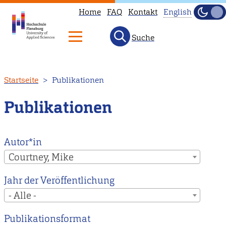
Home
FAQ
Kontakt
English
Dunke
Hell
Suche
This
page
is
Direkt
Startseite
Publikationen
not
zum
available
Inhalt
Publikationen
in
English.
Head
Autor*in
to
Courtney, Mike
our
Jahr der Veröffentlichung
English
- Alle -
main
page
Publikationsformat
instead.