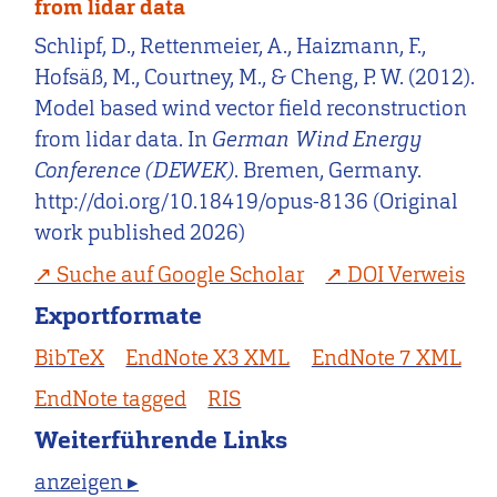
from lidar data
Schlipf, D., Rettenmeier, A., Haizmann, F.,
Hofsäß, M., Courtney, M., & Cheng, P. W. (2012).
Model based wind vector field reconstruction
from lidar data. In
German Wind Energy
Conference (DEWEK)
. Bremen, Germany.
http://doi.org/10.18419/opus-8136 (Original
work published 2026)
Suche auf Google Scholar
DOI Verweis
Exportformate
BibTeX
EndNote X3 XML
EndNote 7 XML
EndNote tagged
RIS
Weiterführende Links
anzeigen ▸