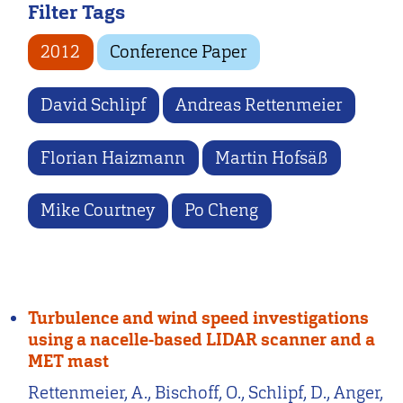
Filter Tags
2012
Conference Paper
David Schlipf
Andreas Rettenmeier
Florian Haizmann
Martin Hofsäß
Mike Courtney
Po Cheng
Turbulence and wind speed investigations
using a nacelle-based LIDAR scanner and a
MET mast
Rettenmeier, A., Bischoff, O., Schlipf, D., Anger,