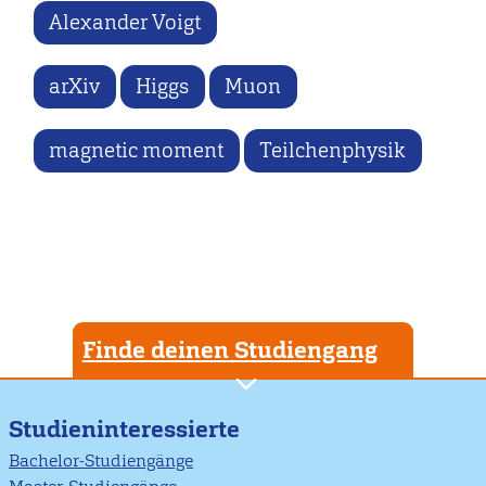
Alexander Voigt
arXiv
Higgs
Muon
magnetic moment
Teilchenphysik
Finde deinen Studiengang
Studieninteressierte
Bachelor-Studiengänge