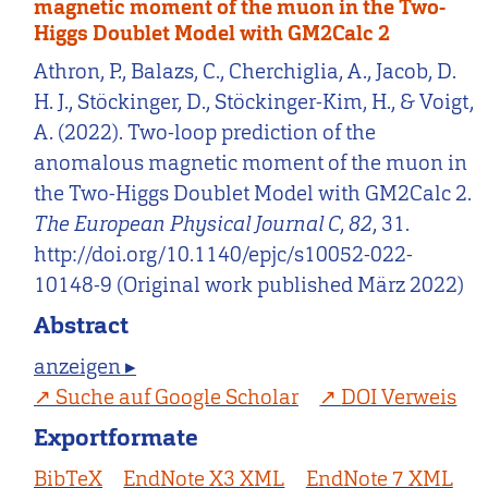
magnetic moment of the muon in the Two-
Higgs Doublet Model with GM2Calc 2
Athron, P., Balazs, C., Cherchiglia, A., Jacob, D.
H. J., Stöckinger, D., Stöckinger-Kim, H., & Voigt,
A. (2022). Two-loop prediction of the
anomalous magnetic moment of the muon in
the Two-Higgs Doublet Model with GM2Calc 2.
The European Physical Journal C
,
82
, 31.
http://doi.org/10.1140/epjc/s10052-022-
10148-9 (Original work published März 2022)
Abstract
anzeigen ▸
Suche auf Google Scholar
DOI Verweis
Exportformate
BibTeX
EndNote X3 XML
EndNote 7 XML