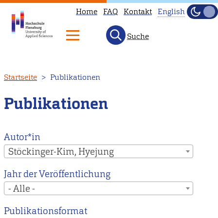
Home
FAQ
Kontakt
English
Dunke
Hell
Suche
This
page
is
Direkt
Startseite
Publikationen
not
zum
available
Inhalt
Publikationen
in
English.
Head
Autor*in
to
Stöckinger-Kim, Hyejung
our
Jahr der Veröffentlichung
English
- Alle -
main
page
Publikationsformat
instead.