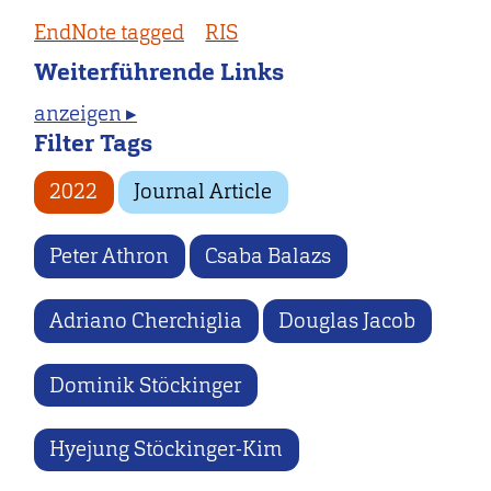
EndNote tagged
RIS
Weiterführende Links
anzeigen ▸
Filter Tags
2022
Journal Article
Peter Athron
Csaba Balazs
Adriano Cherchiglia
Douglas Jacob
Dominik Stöckinger
Hyejung Stöckinger-Kim