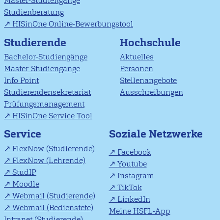
Master-Studiengänge
Studienberatung
HISinOne Online-Bewerbungstool
Studierende
Hochschule
Bachelor-Studiengänge
Aktuelles
Master-Studiengänge
Personen
Info Point
Stellenangebote
Studierendensekretariat
Ausschreibungen
Prüfungsmanagement
HISinOne Service Tool
Soziale Netzwerke
Service
FlexNow (Studierende)
Facebook
FlexNow (Lehrende)
Youtube
StudIP
Instagram
Moodle
TikTok
Webmail (Studierende)
LinkedIn
Webmail (Bedienstete)
Meine HSFL-App
Intranet (Studierende)