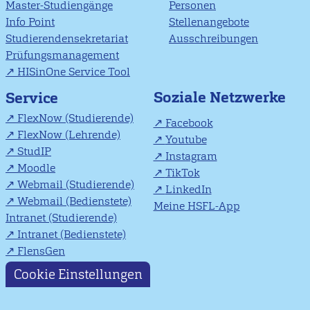
Master-Studiengänge
Personen
Info Point
Stellenangebote
Studierendensekretariat
Ausschreibungen
Prüfungsmanagement
HISinOne Service Tool
Soziale Netzwerke
Service
FlexNow (Studierende)
Facebook
FlexNow (Lehrende)
Youtube
StudIP
Instagram
Moodle
TikTok
Webmail (Studierende)
LinkedIn
Webmail (Bedienstete)
Meine HSFL-App
Intranet (Studierende)
Intranet (Bedienstete)
FlensGen
Cookie Einstellungen