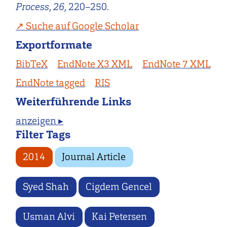
Process
,
26
, 220–250.
Suche auf Google Scholar
Exportformate
BibTeX
EndNote X3 XML
EndNote 7 XML
EndNote tagged
RIS
Weiterführende Links
anzeigen ▸
Filter Tags
2014
Journal Article
Syed Shah
Cigdem Gencel
Usman Alvi
Kai Petersen