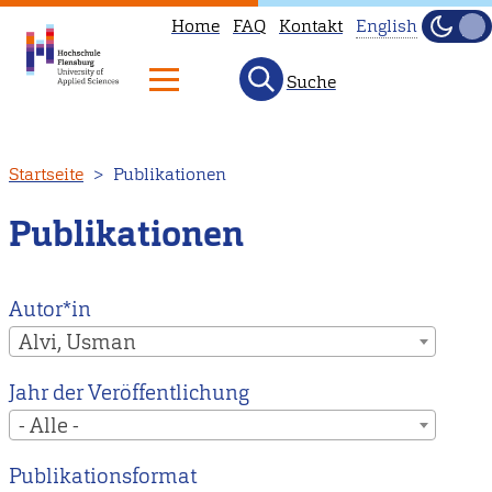
Home
FAQ
Kontakt
English
Dunke
Hell
Suche
This
page
is
Direkt
Startseite
Publikationen
not
zum
available
Inhalt
Publikationen
in
English.
Head
Autor*in
to
Alvi, Usman
our
Jahr der Veröffentlichung
English
- Alle -
main
page
Publikationsformat
instead.