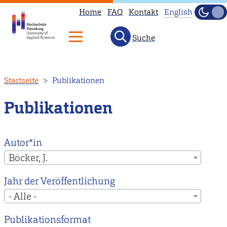
Home
FAQ
Kontakt
English
Dunke
Hell
Suche
This
page
is
Direkt
Startseite
Publikationen
not
zum
available
Inhalt
Publikationen
in
English.
Head
Autor*in
to
Böcker, J.
our
Jahr der Veröffentlichung
English
- Alle -
main
page
Publikationsformat
instead.