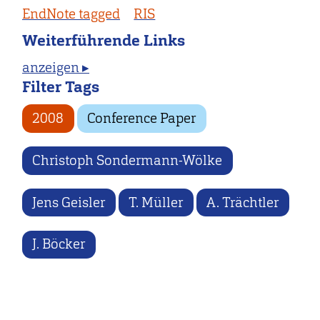
EndNote tagged
RIS
Weiterführende Links
anzeigen ▸
Filter Tags
2008
Conference Paper
Christoph Sondermann-Wölke
Jens Geisler
T. Müller
A. Trächtler
J. Böcker