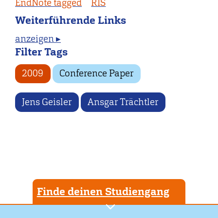
EndNote tagged
RIS
Weiterführende Links
anzeigen ▸
Filter Tags
2009
Conference Paper
Jens Geisler
Ansgar Trächtler
Finde deinen Studiengang