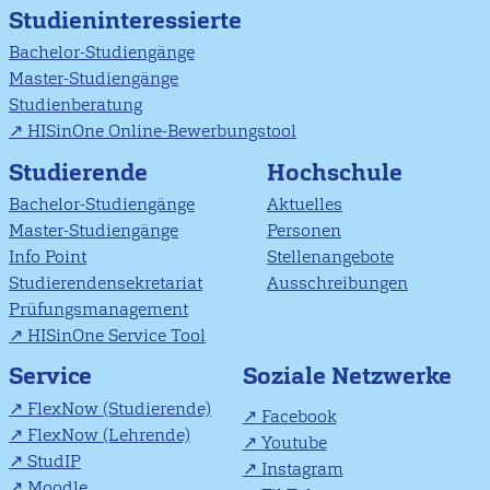
Studieninteressierte
Bachelor-Studiengänge
Master-Studiengänge
Studienberatung
HISinOne Online-Bewerbungstool
Studierende
Hochschule
Bachelor-Studiengänge
Aktuelles
Master-Studiengänge
Personen
Info Point
Stellenangebote
Studierendensekretariat
Ausschreibungen
Prüfungsmanagement
HISinOne Service Tool
Soziale Netzwerke
Service
FlexNow (Studierende)
Facebook
FlexNow (Lehrende)
Youtube
StudIP
Instagram
Moodle