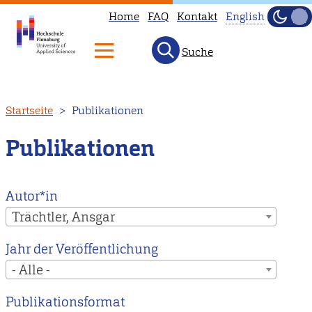
Home
FAQ
Kontakt
English
Dunke
Hell
Suche
This
page
is
Direkt
Startseite
Publikationen
not
zum
available
Inhalt
Publikationen
in
English.
Head
Autor*in
to
Trächtler, Ansgar
our
Jahr der Veröffentlichung
English
- Alle -
main
page
Publikationsformat
instead.