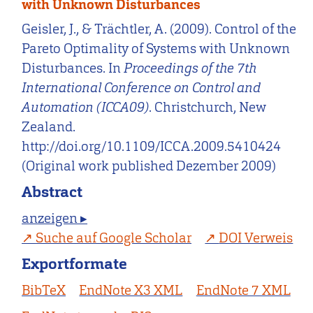
with Unknown Disturbances
Geisler, J., & Trächtler, A. (2009). Control of the
Pareto Optimality of Systems with Unknown
Disturbances. In
Proceedings of the 7th
International Conference on Control and
Automation (ICCA09)
. Christchurch, New
Zealand.
http://doi.org/10.1109/ICCA.2009.5410424
(Original work published Dezember 2009)
Abstract
anzeigen ▸
Suche auf Google Scholar
DOI Verweis
Exportformate
BibTeX
EndNote X3 XML
EndNote 7 XML