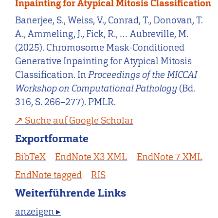
Inpainting for Atypical Mitosis Classification
Banerjee, S., Weiss, V., Conrad, T., Donovan, T.
A., Ammeling, J., Fick, R., … Aubreville, M.
(2025). Chromosome Mask-Conditioned
Generative Inpainting for Atypical Mitosis
Classification. In
Proceedings of the MICCAI
Workshop on Computational Pathology
(Bd.
316, S. 266–277). PMLR.
Suche auf Google Scholar
Exportformate
BibTeX
EndNote X3 XML
EndNote 7 XML
EndNote tagged
RIS
Weiterführende Links
anzeigen ▸