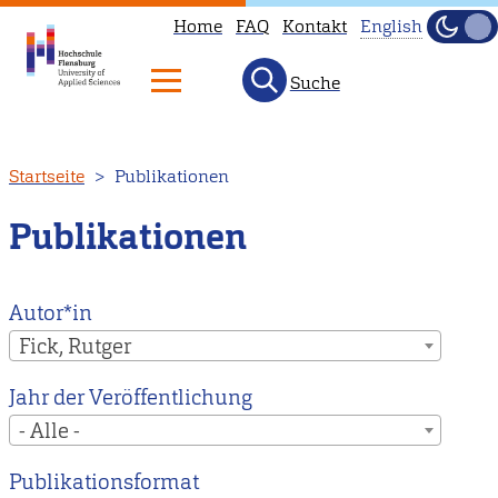
Home
FAQ
Kontakt
English
Dunke
Hell
Suche
This
page
is
Direkt
Startseite
Publikationen
not
zum
available
Inhalt
Publikationen
in
English.
Head
Autor*in
to
Fick, Rutger
our
Jahr der Veröffentlichung
English
- Alle -
main
page
Publikationsformat
instead.