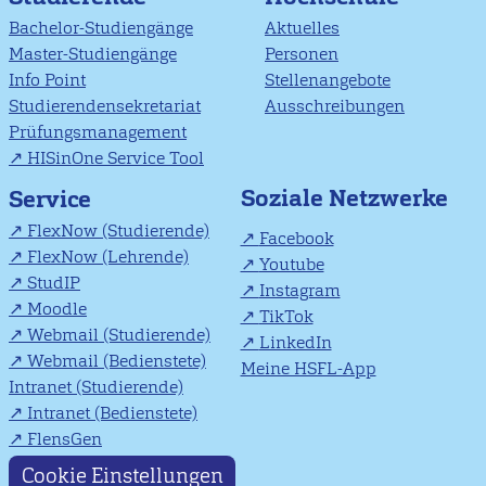
Bachelor-Studiengänge
Aktuelles
Master-Studiengänge
Personen
Info Point
Stellenangebote
Studierendensekretariat
Ausschreibungen
Prüfungsmanagement
HISinOne Service Tool
Soziale Netzwerke
Service
FlexNow (Studierende)
Facebook
FlexNow (Lehrende)
Youtube
StudIP
Instagram
Moodle
TikTok
Webmail (Studierende)
LinkedIn
Webmail (Bedienstete)
Meine HSFL-App
Intranet (Studierende)
Intranet (Bedienstete)
FlensGen
Cookie Einstellungen