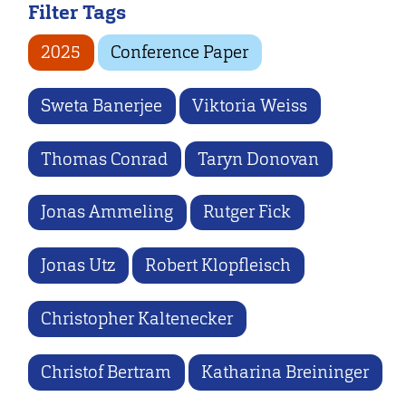
Filter Tags
2025
Conference Paper
Sweta Banerjee
Viktoria Weiss
Thomas Conrad
Taryn Donovan
Jonas Ammeling
Rutger Fick
Jonas Utz
Robert Klopfleisch
Christopher Kaltenecker
Christof Bertram
Katharina Breininger