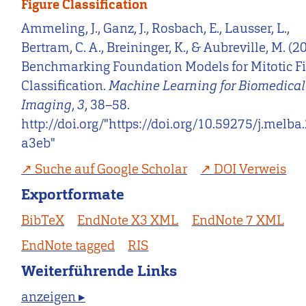
Figure Classification
Ammeling, J., Ganz, J., Rosbach, E., Lausser, L.,
Bertram, C. A., Breininger, K., & Aubreville, M. (2
Benchmarking Foundation Models for Mitotic F
Classification.
Machine Learning for Biomedical
Imaging
,
3
, 38–58.
http://doi.org/"https://doi.org/10.59275/j.melba
a3eb"
Suche auf Google Scholar
DOI Verweis
Exportformate
BibTeX
EndNote X3 XML
EndNote 7 XML
EndNote tagged
RIS
Weiterführende Links
anzeigen ▸