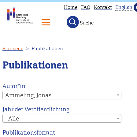
Home
FAQ
Kontakt
English
Suche
This
page
is
Direkt
Startseite
Publikationen
not
zum
avai
Inhalt
Publikationen
in
Engl
Hea
Autor*in
to
Ammeling, Jonas
our
Jahr der Veröffentlichung
Engl
- Alle -
mai
page
Publikationsformat
inst