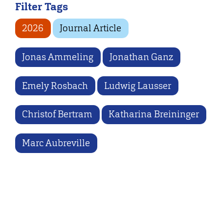
Filter Tags
2026
Journal Article
Jonas Ammeling
Jonathan Ganz
Emely Rosbach
Ludwig Lausser
Christof Bertram
Katharina Breininger
Marc Aubreville