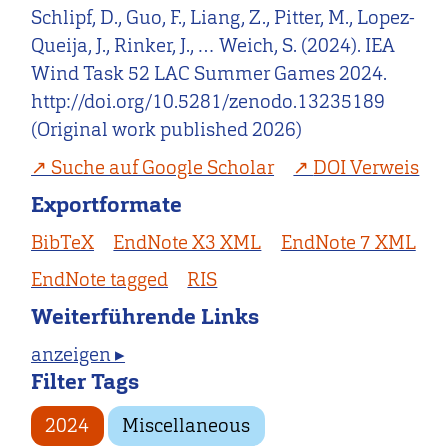
Schlipf, D., Guo, F., Liang, Z., Pitter, M., Lopez-
Queija, J., Rinker, J., … Weich, S. (2024). IEA
Wind Task 52 LAC Summer Games 2024.
http://doi.org/10.5281/zenodo.13235189
(Original work published 2026)
Suche auf Google Scholar
DOI Verweis
Exportformate
BibTeX
EndNote X3 XML
EndNote 7 XML
EndNote tagged
RIS
Weiterführende Links
anzeigen ▸
Filter Tags
2024
Miscellaneous