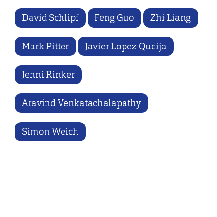
David Schlipf
Feng Guo
Zhi Liang
Mark Pitter
Javier Lopez-Queija
Jenni Rinker
Aravind Venkatachalapathy
Simon Weich