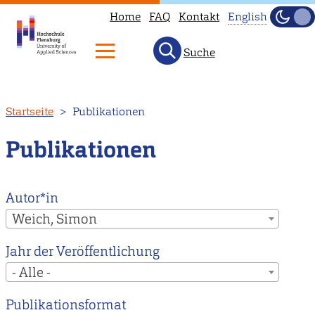
Home
FAQ
Kontakt
English
Dunke
Hell
Suche
This
page
is
Direkt
Startseite
Publikationen
not
zum
available
Inhalt
Publikationen
in
English.
Head
Autor*in
to
Weich, Simon
our
Jahr der Veröffentlichung
English
- Alle -
main
page
Publikationsformat
instead.