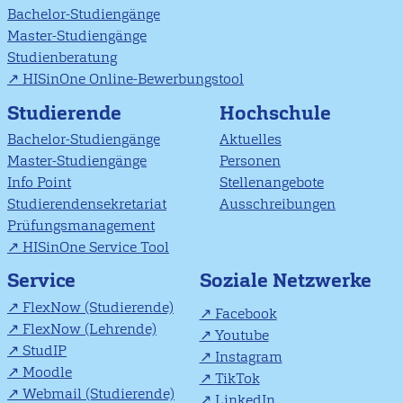
Bachelor-Studiengänge
Master-Studiengänge
Studienberatung
HISinOne Online-Bewerbungstool
Studierende
Hochschule
Bachelor-Studiengänge
Aktuelles
Master-Studiengänge
Personen
Info Point
Stellenangebote
Studierendensekretariat
Ausschreibungen
Prüfungsmanagement
HISinOne Service Tool
Soziale Netzwerke
Service
FlexNow (Studierende)
Facebook
FlexNow (Lehrende)
Youtube
StudIP
Instagram
Moodle
TikTok
Webmail (Studierende)
LinkedIn