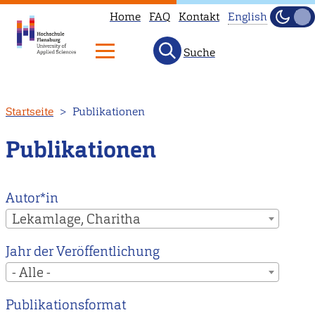
Home
FAQ
Kontakt
English
Dunke
Hell
Suche
This
page
is
Direkt
Startseite
Publikationen
not
zum
available
Inhalt
Publikationen
in
English.
Head
Autor*in
to
Lekamlage, Charitha
our
Jahr der Veröffentlichung
English
- Alle -
main
page
Publikationsformat
instead.