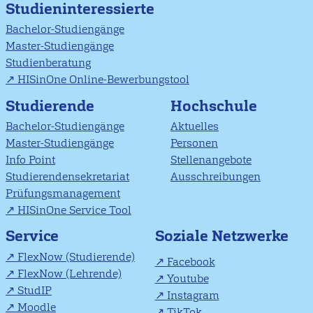
Studieninteressierte
Bachelor-Studiengänge
Master-Studiengänge
Studienberatung
HISinOne Online-Bewerbungstool
Studierende
Hochschule
Bachelor-Studiengänge
Aktuelles
Master-Studiengänge
Personen
Info Point
Stellenangebote
Studierendensekretariat
Ausschreibungen
Prüfungsmanagement
HISinOne Service Tool
Soziale Netzwerke
Service
FlexNow (Studierende)
Facebook
FlexNow (Lehrende)
Youtube
StudIP
Instagram
Moodle
TikTok