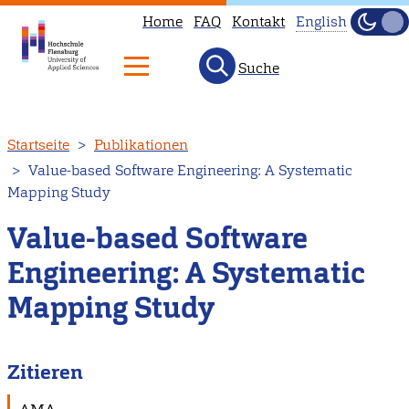
Home
FAQ
Kontakt
English
Dunke
Hell
Suche
This
page
is
Direkt
Startseite
Publikationen
not
zum
Value-based Software Engineering: A Systematic
available
Inhalt
Mapping Study
in
English.
Value-based Software
Head
Engineering: A Systematic
to
Mapping Study
our
English
main
Zitieren
page
instead.