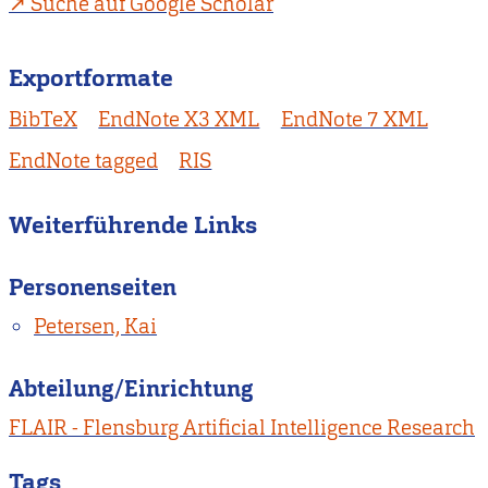
Suche auf Google Scholar
Exportformate
BibTeX
EndNote X3 XML
EndNote 7 XML
EndNote tagged
RIS
Weiterführende Links
Personenseiten
Petersen, Kai
Abteilung/Einrichtung
FLAIR - Flensburg Artificial Intelligence Research
Tags