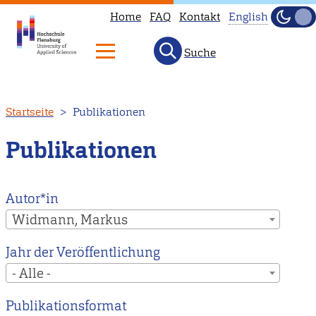
Home
FAQ
Kontakt
English
Dunke
Hell
Suche
This
page
is
Direkt
Startseite
Publikationen
not
zum
available
Inhalt
Publikationen
in
English.
Head
Autor*in
to
Widmann, Markus
our
Jahr der Veröffentlichung
English
- Alle -
main
page
Publikationsformat
instead.