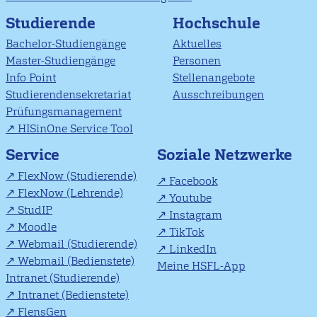
Studierende
Hochschule
Bachelor-Studiengänge
Aktuelles
Master-Studiengänge
Personen
Info Point
Stellenangebote
Studierendensekretariat
Ausschreibungen
Prüfungsmanagement
HISinOne Service Tool
Soziale Netzwerke
Service
FlexNow (Studierende)
Facebook
FlexNow (Lehrende)
Youtube
StudIP
Instagram
Moodle
TikTok
Webmail (Studierende)
LinkedIn
Webmail (Bedienstete)
Meine HSFL-App
Intranet (Studierende)
Intranet (Bedienstete)
FlensGen