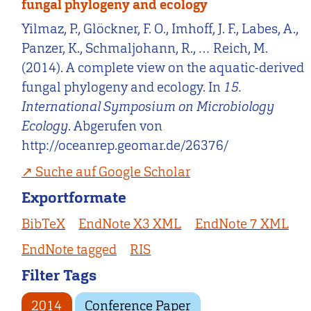
fungal phylogeny and ecology
Yilmaz, P., Glöckner, F. O., Imhoff, J. F., Labes, A.,
Panzer, K., Schmaljohann, R., … Reich, M.
(2014). A complete view on the aquatic-derived
fungal phylogeny and ecology. In
15.
International Symposium on Microbiology
Ecology
. Abgerufen von
http://oceanrep.geomar.de/26376/
Suche auf Google Scholar
Exportformate
BibTeX
EndNote X3 XML
EndNote 7 XML
EndNote tagged
RIS
Filter Tags
2014
Conference Paper