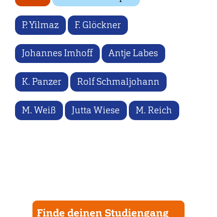
P. Yilmaz
F. Glöckner
Johannes Imhoff
Antje Labes
K. Panzer
Rolf Schmaljohann
M. Weiß
Jutta Wiese
M. Reich
Finde deinen Studiengang