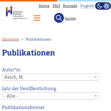
Home
FAQ
Kontakt
English
Dunke
Hell
Suche
This
page
is
Direkt
Startseite
Publikationen
not
zum
available
Inhalt
Publikationen
in
English.
Head
Autor*in
to
Reich, M.
our
Jahr der Veröffentlichung
English
- Alle -
main
page
Publikationsformat
instead.